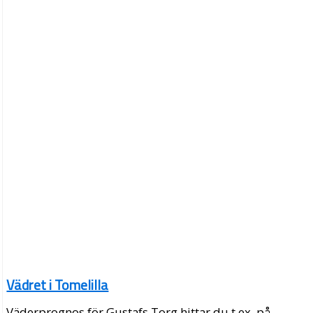
Vädret i Tomelilla
Väderprognos för Gustafs Torg hittar du t.ex. på