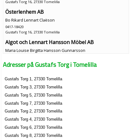
Gustafs Torg 16, 27330 Tomelilla
Österlenhem AB
Bo Rikard Lennart Claëson
0417-18420
Gustafs Torg 16, 27330 Tomelilla
Algot och Lennart Hansson Möbel AB
Maria Louise Birgitta Hansson Gunnarsson
0417-10441
Adresser på Gustafs Torg i Tomelilla
Gustafs Torg 3, 27330 Tomelilla
Tomelilla Föreläsningsförening
Gustafs Torg 1, 27330 Tomelilla
Gustafs Torg 5, 27330 Tomelilla
Gustafs Torg 3, 27330 Tomelilla
Allan Andersson
Gustafs Torg 5, 27330 Tomelilla
Nils Allan Johan Andersson
Gustafs Torg 7, 27330 Tomelilla
0417-511895
Gustafs Torg 2, 27330 Tomelilla
Gustafs Torg 7 Lgh 1002, 27330 Tomelilla
Gustafs Torg 4, 27330 Tomelilla
Gustafs Torg 6, 27330 Tomelilla
Gustafs Torg 8, 27330 Tomelilla