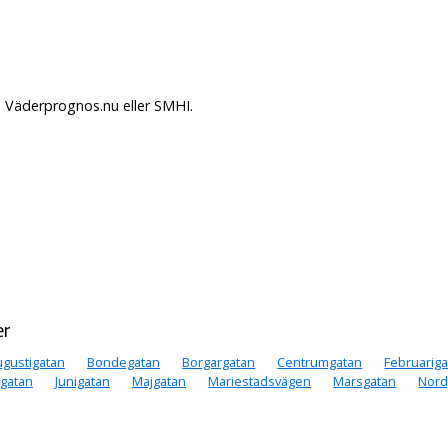
å Väderprognos.nu eller SMHI.
er
gustigatan
Bondegatan
Borgargatan
Centrumgatan
Februarig
igatan
Junigatan
Majgatan
Mariestadsvägen
Marsgatan
Nord