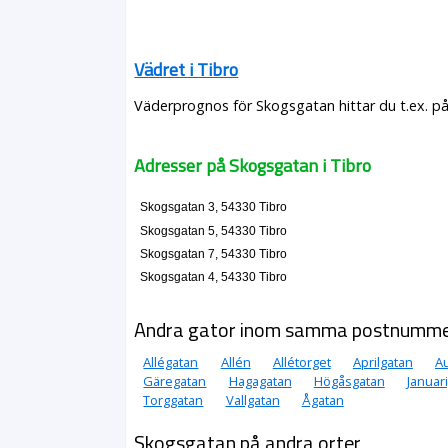
Vädret i Tibro
Väderprognos för Skogsgatan hittar du t.ex. p
Adresser på Skogsgatan i Tibro
Skogsgatan 3, 54330 Tibro
Skogsgatan 5, 54330 Tibro
Skogsgatan 7, 54330 Tibro
Skogsgatan 4, 54330 Tibro
Andra gator inom samma postnumm
Allégatan
Allén
Allétorget
Aprilgatan
Au
Gäregatan
Hagagatan
Högåsgatan
Januar
Torggatan
Vallgatan
Ågatan
Skogsgatan på andra orter