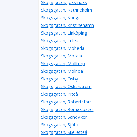
Skogsgatan, Jokkmokk
Skogsgatan, Katrineholm
Skogsgatan, Konga
Skogsgatan, Kristinehamn
Skogsgatan, Linköping
Skogsgatan, Luleå
Skogsgatan, Moheda
Skogsgatan, Motala
Skogsgatan, Mölltorp
Skogsgatan, Mölndal
Skogsgatan, Osby
Skogsgatan, Oskarström
Skogsgatan, Piteå
Skogsgatan, Robertsfors
Skogsgatan, Romakloster
Skogsgatan, Sandviken
Skogsgatan, Sjöbo
Skogsgatan, Skellefteå