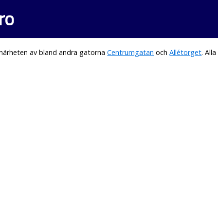
ro
 närheten av bland andra gatorna
Centrumgatan
och
Allétorget
. Al