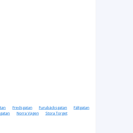
atan
Fredsgatan
Furubäcksgatan
Fältgatan
gatan
Norra Vägen
Stora Torget