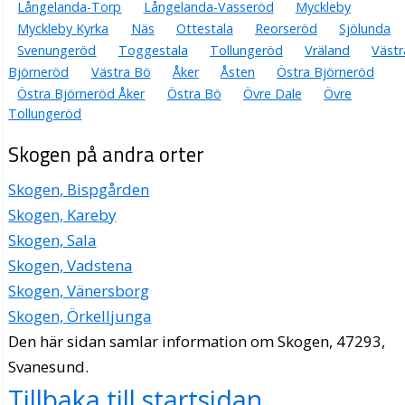
Långelanda-Torp
Långelanda-Vasseröd
Myckleby
Myckleby Kyrka
Näs
Ottestala
Reorseröd
Sjölunda
Svenungeröd
Toggestala
Tollungeröd
Vräland
Västr
Björneröd
Västra Bö
Åker
Åsten
Östra Björneröd
Östra Björneröd Åker
Östra Bö
Övre Dale
Övre
Tollungeröd
Skogen på andra orter
Skogen, Bispgården
Skogen, Kareby
Skogen, Sala
Skogen, Vadstena
Skogen, Vänersborg
Skogen, Örkelljunga
Den här sidan samlar information om Skogen, 47293,
Svanesund.
Tillbaka till startsidan