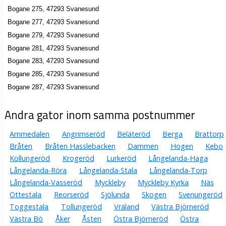
Bogane 275, 47293 Svanesund
Bogane 277, 47293 Svanesund
Bogane 279, 47293 Svanesund
Bogane 281, 47293 Svanesund
Bogane 283, 47293 Svanesund
Bogane 285, 47293 Svanesund
Bogane 287, 47293 Svanesund
Andra gator inom samma postnummer
Ammedalen
Angrimseröd
Beläteröd
Berga
Brattorp
Bråten
Bråten Hasslebacken
Dammen
Hogen
Kebo
Kollungeröd
Krogeröd
Lurkeröd
Långelanda-Haga
Långelanda-Röra
Långelanda-Stala
Långelanda-Torp
Långelanda-Vasseröd
Myckleby
Myckleby Kyrka
Näs
Ottestala
Reorseröd
Sjölunda
Skogen
Svenungeröd
Toggestala
Tollungeröd
Vräland
Västra Björneröd
Västra Bö
Åker
Åsten
Östra Björneröd
Östra