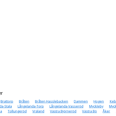
er
Brattorp
Bråten
Bråten Hasslebacken
Dammen
Hogen
Keb
da-Stala
Långelanda-Torp
Långelanda-Vasseröd
Myckleby
Myck
la
Tollungeröd
Vräland
Västra Björneröd
Västra Bö
Åker