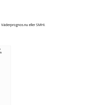
 Väderprognos.nu eller SMHI.
n
ök