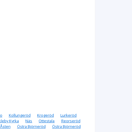
o
Kollungeröd
Krogeröd
Lurkeröd
leby Kyrka
Näs
Ottestala
Reorseröd
Åsten
Östra Björneröd
Östra Björneröd