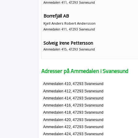
Ammedalen 411, 47293 Svanesund
Borrefjäll AB
Kjell Anders Robert Andersson
Ammedalen 411, 47293 Svanesund
Solveig Irene Pettersson
Ammedalen 415, 47293 Svanesund
Talkamatic HB
Adresser på Ammedalen i Svanesund
Fredrik Sture Kronlid
0304-47550
Ammedalen 420, 47293 Svanesund
Ammedalen 410, 47293 Svanesund
Gunilla Benzlers La Belle
Ammedalen 412, 47293 Svanesund
Gunilla Margareta Benzler Johansson
Ammedalen 414, 47293 Svanesund
031-7076282
Ammedalen 416, 47293 Svanesund
Ammedalen 437, 47293 Svanesund
Ammedalen 418, 47293 Svanesund
Fair Sports Orust KB
Ammedalen 420, 47293 Svanesund
Ammedalen 450, 47293 Svanesund
Ammedalen 422, 47293 Svanesund
Ammedalen 424, 47293 Svanesund