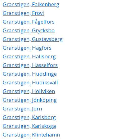
Granstigen, Falkenberg
Granstigen, Frövi
Granstigen, Fågelfors
Granstigen, Grycksbo
Granstigen, Gustavsberg
Granstigen, Hagfors
Granstigen, Hallsberg
Granstigen, Hasselfors
Granstigen, Huddinge
Granstigen, Hudiksvall
Granstigen, Höllviken
Granstigen, Jönköping
Granstigen, Jörn
Granstigen, Karlsborg
Granstigen, Karlskoga
Granstigen, Klintehamn