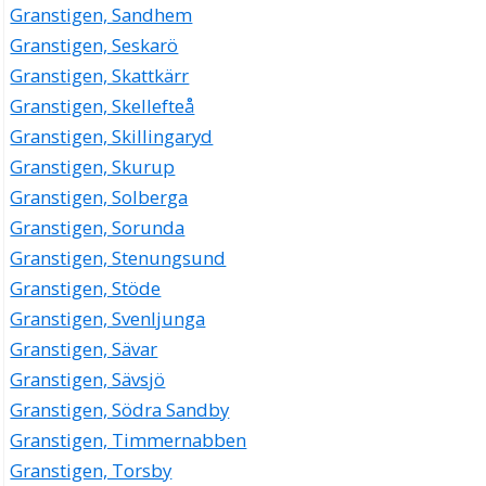
Granstigen, Sandhem
Granstigen, Seskarö
Granstigen, Skattkärr
Granstigen, Skellefteå
Granstigen, Skillingaryd
Granstigen, Skurup
Granstigen, Solberga
Granstigen, Sorunda
Granstigen, Stenungsund
Granstigen, Stöde
Granstigen, Svenljunga
Granstigen, Sävar
Granstigen, Sävsjö
Granstigen, Södra Sandby
Granstigen, Timmernabben
Granstigen, Torsby