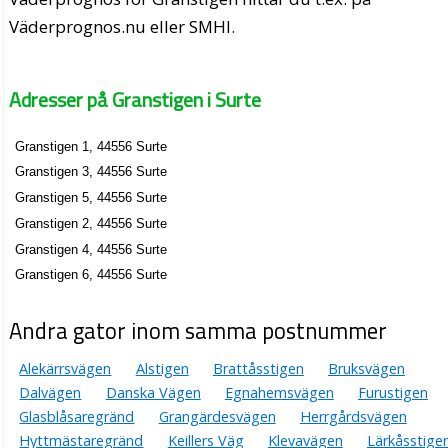
Väderprognos.nu eller SMHI.
Adresser på Granstigen i Surte
Granstigen 1, 44556 Surte
Granstigen 3, 44556 Surte
Granstigen 5, 44556 Surte
Granstigen 2, 44556 Surte
Granstigen 4, 44556 Surte
Granstigen 6, 44556 Surte
Andra gator inom samma postnummer
Alekärrsvägen
Alstigen
Brattåsstigen
Bruksvägen
Dalvägen
Danska Vägen
Egnahemsvägen
Furustigen
Glasblåsaregränd
Grangärdesvägen
Herrgårdsvägen
Hyttmästaregränd
Keillers Väg
Klevavägen
Lärkåsstige