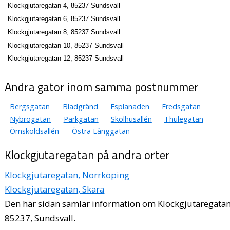
Klockgjutaregatan 4, 85237 Sundsvall
Ann-Christin Mattsson
Klockgjutaregatan 6, 85237 Sundsvall
Ann-Christin Elfström
Klockgjutaregatan 8, 85237 Sundsvall
060-120851
Klockgjutaregatan 10, 85237 Sundsvall
Klockgjutaregatan 7 B Lgh 1001, 85237 Sundsvall
Klockgjutaregatan 12, 85237 Sundsvall
Andra gator inom samma postnummer
Bergsgatan
Bladgränd
Esplanaden
Fredsgatan
Nybrogatan
Parkgatan
Skolhusallén
Thulegatan
Örnsköldsallén
Östra Långgatan
Klockgjutaregatan på andra orter
Klockgjutaregatan, Norrköping
Klockgjutaregatan, Skara
Den här sidan samlar information om Klockgjutaregatan
85237, Sundsvall.