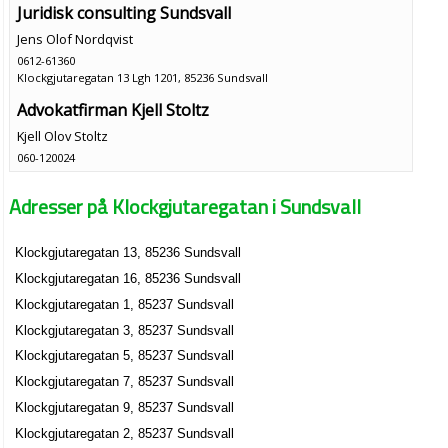
Juridisk consulting Sundsvall
Jens Olof Nordqvist
0612-61360
Klockgjutaregatan 13 Lgh 1201, 85236 Sundsvall
Advokatfirman Kjell Stoltz
Kjell Olov Stoltz
060-120024
Klockgjutaregatan 16, 85236 Sundsvall
Adresser på Klockgjutaregatan i Sundsvall
Kjell Stoltz AB
Kjell Olov Stoltz
Klockgjutaregatan 13, 85236 Sundsvall
060-123380
Klockgjutaregatan 16, 85236 Sundsvall
Klockgjutaregatan 16, 85236 Sundsvall
Personalkooperativet Labben EKF
Klockgjutaregatan 1, 85237 Sundsvall
Sonja Anita Viklund
Klockgjutaregatan 3, 85237 Sundsvall
060-587524
Klockgjutaregatan 5, 85237 Sundsvall
Klockgjutaregatan 2, 85237 Sundsvall
Klockgjutaregatan 7, 85237 Sundsvall
Stenvall, Jeanette
Klockgjutaregatan 9, 85237 Sundsvall
070-2567698
Klockgjutaregatan 2, 85237 Sundsvall
Klockgjutaregatan 4 Lgh 1001, 85237 Sundsvall