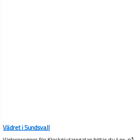
Vädret i Sundsvall
Väderprognos för Klockgjutaregatan hittar du t.ex. på