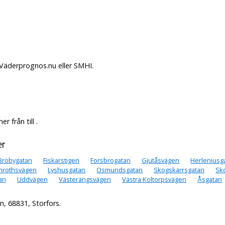
 Väderprognos.nu eller SMHI.
 från till .
er
Brobygatan
Fiskarstigen
Forsbrogatan
Gjutåsvägen
Herleniusg
inrothsvägen
Lyshusgatan
Osmundsgatan
Skogskärrsgatan
Sk
an
Uddvägen
Västerängsvägen
Västra Koltorpsvägen
Åsgatan
, 68831, Storfors.