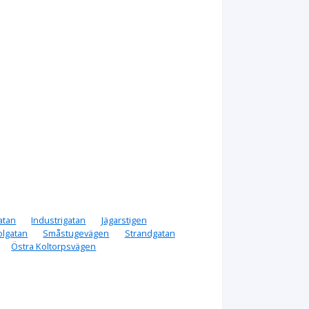
atan
Industrigatan
Jägarstigen
olgatan
Småstugevägen
Strandgatan
Östra Koltorpsvägen