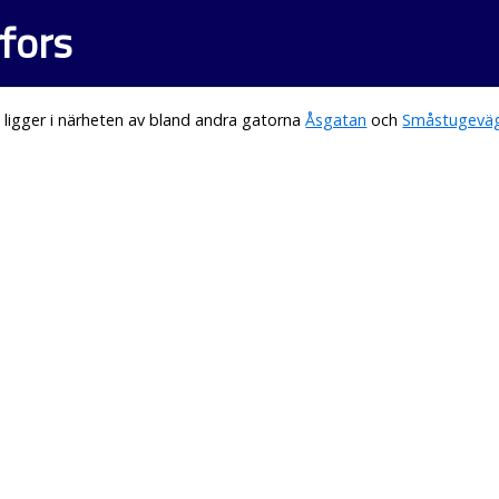
fors
ligger i närheten av bland andra gatorna
Åsgatan
och
Småstugevä