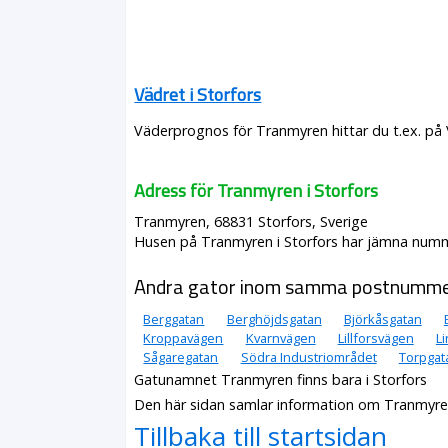
Vädret i Storfors
Väderprognos för Tranmyren hittar du t.ex. på
Adress för Tranmyren i Storfors
Tranmyren, 68831 Storfors, Sverige
Husen på Tranmyren i Storfors har jämna nummer
Andra gator inom samma postnumm
Berggatan
Berghöjdsgatan
Björkåsgatan
Kroppavägen
Kvarnvägen
Lillforsvägen
L
Sågaregatan
Södra Industriområdet
Torpgat
Gatunamnet Tranmyren finns bara i Storfors
Den här sidan samlar information om Tranmyren
Tillbaka till startsidan