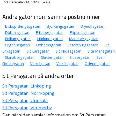
S:t Persgatan 14, 53235 Skara
Andra gator inom samma postnummer
Biskop Bengtsgatan
Björkängsgatan
Brynolfsgatan
Döbelnsgatan
Eriksbergsgatan
Filipsdalsgatan
Folkungagatan
Härlundagatan
Mariebergsgatan
Organistgatan
Oxbacksgatan
Petersburgsgatan
S:t
Eriksgatan
S:t Larsgatan
S:t Niklasgatan
S:ta Mariagatan
Skaraborgsgatan
Slakterigatan
Slussegatan
Sven
Grottegatan
Vinkelgatan
Vinkölsgatan
Ödgrimsgatan
S:t Persgatan på andra orter
S:t Persgatan, Linköping
S:t Persgatan, Norrköping
S:t Persgatan, Uppsala
S:t Persgatan, Vimmerby
Den här sidan samlar information om S:t Persgatan,