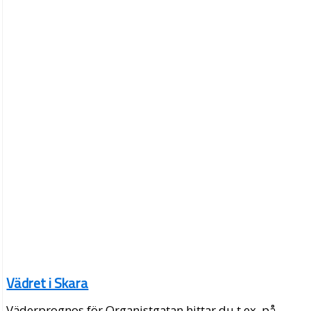
Vädret i Skara
Väderprognos för Organistgatan hittar du t.ex. på