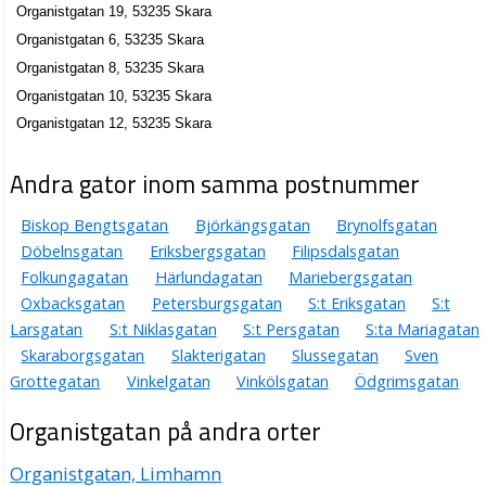
Organistgatan 19, 53235 Skara
Organistgatan 6, 53235 Skara
Organistgatan 8, 53235 Skara
Organistgatan 10, 53235 Skara
Organistgatan 12, 53235 Skara
Andra gator inom samma postnummer
Biskop Bengtsgatan
Björkängsgatan
Brynolfsgatan
Döbelnsgatan
Eriksbergsgatan
Filipsdalsgatan
Folkungagatan
Härlundagatan
Mariebergsgatan
Oxbacksgatan
Petersburgsgatan
S:t Eriksgatan
S:t
Larsgatan
S:t Niklasgatan
S:t Persgatan
S:ta Mariagatan
Skaraborgsgatan
Slakterigatan
Slussegatan
Sven
Grottegatan
Vinkelgatan
Vinkölsgatan
Ödgrimsgatan
Organistgatan på andra orter
Organistgatan, Limhamn