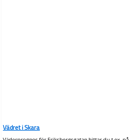
Vädret i Skara
Väderprognos för Eriksbergsgatan hittar du t.ex. på