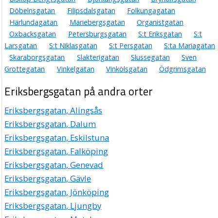
Döbelnsgatan
Filipsdalsgatan
Folkungagatan
Härlundagatan
Mariebergsgatan
Organistgatan
Oxbacksgatan
Petersburgsgatan
S:t Eriksgatan
S:t
Larsgatan
S:t Niklasgatan
S:t Persgatan
S:ta Mariagatan
Skaraborgsgatan
Slakterigatan
Slussegatan
Sven
Grottegatan
Vinkelgatan
Vinkölsgatan
Ödgrimsgatan
Eriksbergsgatan på andra orter
Eriksbergsgatan, Alingsås
Eriksbergsgatan, Dalum
Eriksbergsgatan, Eskilstuna
Eriksbergsgatan, Falköping
Eriksbergsgatan, Genevad
Eriksbergsgatan, Gävle
Eriksbergsgatan, Jönköping
Eriksbergsgatan, Ljungby