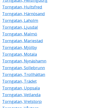
Torngatan, Helsingborg
Torngatan, Hultsfred
Torngatan, Härnösand
Torngatan, Laholm
Torngatan, Ljusdal
Torngatan, Malmö
Torngatan, Mariestad
Torngatan, Mjölby
Torngatan, Motala
Torngatan, Nynäshamn
Torngatan, Sollebrunn
Torngatan, Trollhättan
Torngatan, Trädet
Torngatan, Uppsala
Torngatan, Vetlanda
Torngatan, Vretstorp