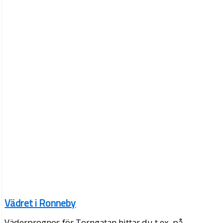
Vädret i Ronneby
Väderprognos för Torngatan hittar du t.ex. på