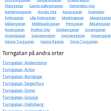
Filaregatan
Gamla Kallingevägen
Hammelins Väg
Karlskronagatan
Krooks Väg
Kungsgatan
Kvarnplan
Kyrkogatan
Lilla Kyrkogatan
Munktrappan
Muraregatan
Målaregatan
Möllebacksgatan
Prinsgatan
Riktaregatan
Rosengatan
Rydéns Väg
Snickaregatan
Sotaregatan
Strandgatan
Svarvarevägen
Svetsaregatan
Synaregata
Västra Torggatan
Västra Ågatan
Östra Torggatan
Torngatan på andra orter
Torngatan, Anderstorp
Torngatan, Arlöv
Torngatan, Borlänge
Torngatan, Degerfors
Torngatan, Gimo
Torngatan, Gnosjö
Torngatan, Hallsberg