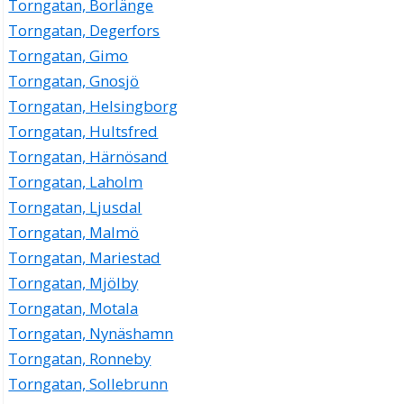
Torngatan, Borlänge
Torngatan, Degerfors
Torngatan, Gimo
Torngatan, Gnosjö
Torngatan, Helsingborg
Torngatan, Hultsfred
Torngatan, Härnösand
Torngatan, Laholm
Torngatan, Ljusdal
Torngatan, Malmö
Torngatan, Mariestad
Torngatan, Mjölby
Torngatan, Motala
Torngatan, Nynäshamn
Torngatan, Ronneby
Torngatan, Sollebrunn