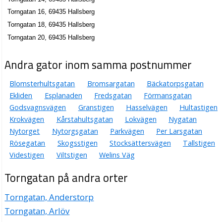
Torngatan 16, 69435 Hallsberg
Torngatan 18, 69435 Hallsberg
Torngatan 20, 69435 Hallsberg
Andra gator inom samma postnummer
Blomsterhultsgatan
Bromsargatan
Bäckatorpsgatan
Ekliden
Esplanaden
Fredsgatan
Förmansgatan
Godsvagnsvägen
Granstigen
Hasselvägen
Hultastigen
Krokvägen
Kårstahultsgatan
Lokvägen
Nygatan
Nytorget
Nytorgsgatan
Parkvägen
Per Larsgatan
Rösegatan
Skogsstigen
Stocksättersvägen
Tallstigen
Videstigen
Viltstigen
Welins Väg
Torngatan på andra orter
Torngatan, Anderstorp
Torngatan, Arlöv