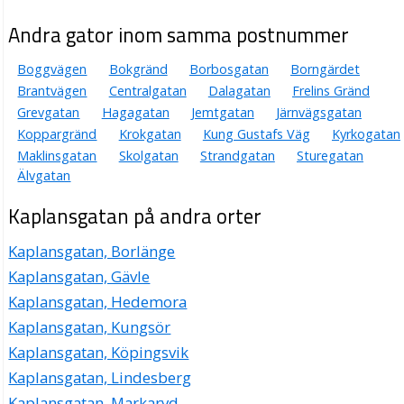
Andra gator inom samma postnummer
Boggvägen
Bokgränd
Borbosgatan
Borngärdet
Brantvägen
Centralgatan
Dalagatan
Frelins Gränd
Grevgatan
Hagagatan
Jemtgatan
Järnvägsgatan
Koppargränd
Krokgatan
Kung Gustafs Väg
Kyrkogatan
Maklinsgatan
Skolgatan
Strandgatan
Sturegatan
Älvgatan
Kaplansgatan på andra orter
Kaplansgatan, Borlänge
Kaplansgatan, Gävle
Kaplansgatan, Hedemora
Kaplansgatan, Kungsör
Kaplansgatan, Köpingsvik
Kaplansgatan, Lindesberg
Kaplansgatan, Markaryd