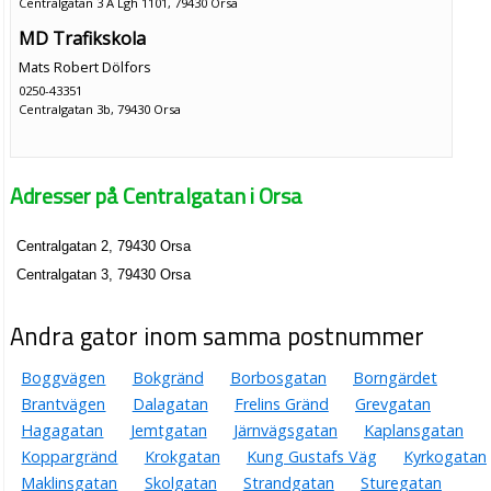
Centralgatan 3 A Lgh 1101, 79430 Orsa
MD Trafikskola
Mats Robert Dölfors
0250-43351
Centralgatan 3b, 79430 Orsa
Adresser på Centralgatan i Orsa
Centralgatan 2, 79430 Orsa
Centralgatan 3, 79430 Orsa
Andra gator inom samma postnummer
Boggvägen
Bokgränd
Borbosgatan
Borngärdet
Brantvägen
Dalagatan
Frelins Gränd
Grevgatan
Hagagatan
Jemtgatan
Järnvägsgatan
Kaplansgatan
Koppargränd
Krokgatan
Kung Gustafs Väg
Kyrkogatan
Maklinsgatan
Skolgatan
Strandgatan
Sturegatan