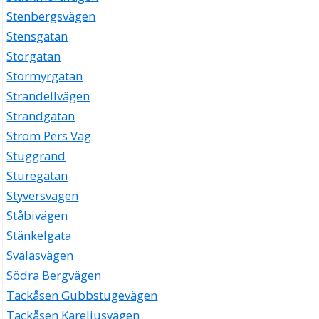
Stenbergsvägen
Stensgatan
Storgatan
Stormyrgatan
Strandellvägen
Strandgatan
Ström Pers Väg
Stuggränd
Sturegatan
Styversvägen
Ståbivägen
Stänkelgata
Svälasvägen
Södra Bergvägen
Tackåsen Gubbstugevägen
Tackåsen Kareliusvägen