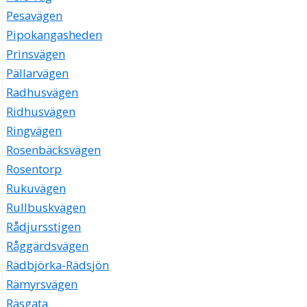
Pesavägen
Pipokangasheden
Prinsvägen
Pällarvägen
Radhusvägen
Ridhusvägen
Ringvägen
Rosenbäcksvägen
Rosentorp
Rukuvägen
Rullbuskvägen
Rådjursstigen
Råggärdsvägen
Rädbjörka-Rädsjön
Rämyrsvägen
Räsgata