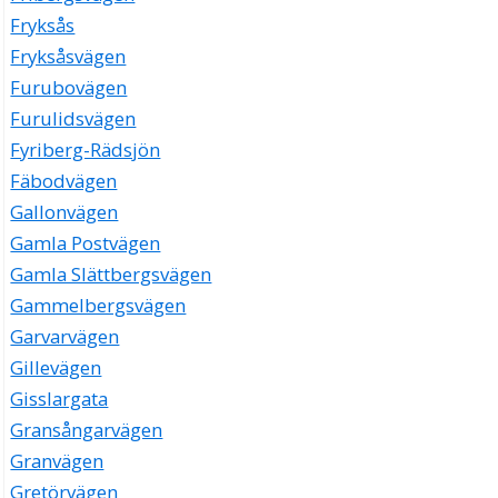
Fryksås
Fryksåsvägen
Furubovägen
Furulidsvägen
Fyriberg-Rädsjön
Fäbodvägen
Gallonvägen
Gamla Postvägen
Gamla Slättbergsvägen
Gammelbergsvägen
Garvarvägen
Gillevägen
Gisslargata
Gransångarvägen
Granvägen
Gretörvägen