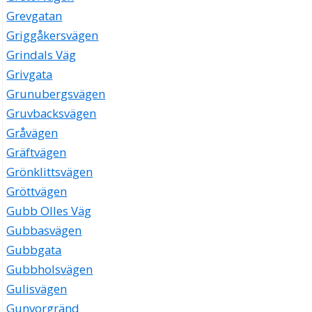
Grevgatan
Griggåkersvägen
Grindals Väg
Grivgata
Grunubergsvägen
Gruvbacksvägen
Gråvägen
Gräftvägen
Grönklittsvägen
Gröttvägen
Gubb Olles Väg
Gubbasvägen
Gubbgata
Gubbholsvägen
Gulisvägen
Gunvorgränd