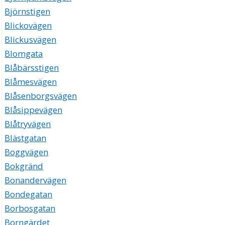
Björnstigen
Blickovägen
Blickusvägen
Blomgata
Blåbärsstigen
Blåmesvägen
Blåsenborgsvägen
Blåsippevägen
Blåtryvägen
Blästgatan
Boggvägen
Bokgränd
Bonandervägen
Bondegatan
Borbosgatan
Borngärdet