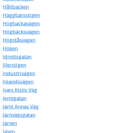
Hållbacken
Häggbärsstigen
Högbackavägen
Högbäcksvägen
Högståsvägen
Höken
Idrottsgatan
Illerstigen
Industrivägen
Inlandsvägen
Ivars Kistis Väg
Jemtgatan
Jämt Annas Väg
Järnvägsgatan
Järven
Jäsen