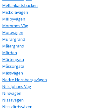
Mellankättsbacken
Mickolavägen
Millbyvägen
Mommos Väg
Moravägen
Murargränd
Målargränd
Mården
Mårtengata
Måssörgata
Mässvägen
Nedre Hornbergavägen
Nils Johans Väg
Nirsvägen
Nissavägen
Nissgärdsvägen