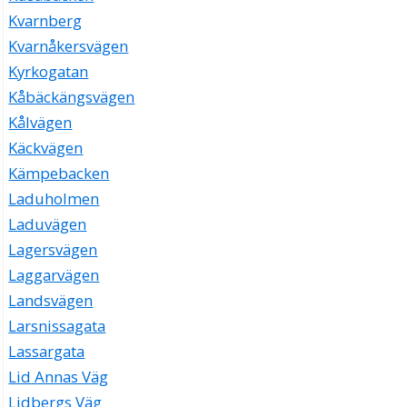
Kvarnberg
Kvarnåkersvägen
Kyrkogatan
Kåbäckängsvägen
Kålvägen
Käckvägen
Kämpebacken
Laduholmen
Laduvägen
Lagersvägen
Laggarvägen
Landsvägen
Larsnissagata
Lassargata
Lid Annas Väg
Lidbergs Väg