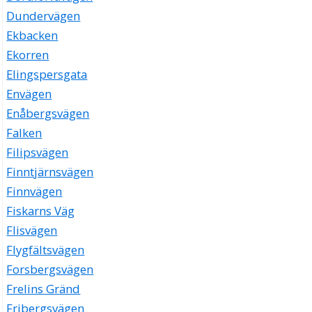
Dundervägen
Ekbacken
Ekorren
Elingspersgata
Envägen
Enåbergsvägen
Falken
Filipsvägen
Finntjärnsvägen
Finnvägen
Fiskarns Väg
Flisvägen
Flygfältsvägen
Forsbergsvägen
Frelins Gränd
Fribergsvägen