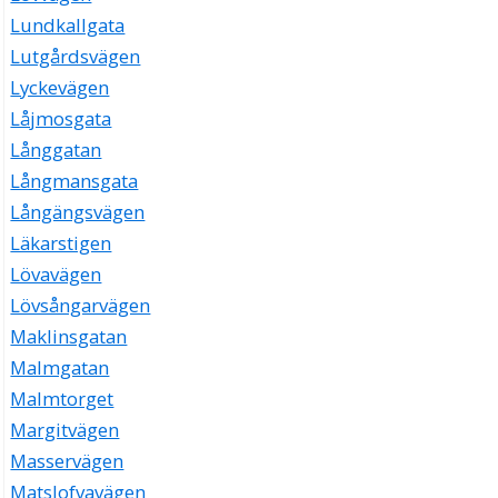
Lundkallgata
Lutgårdsvägen
Lyckevägen
Låjmosgata
Långgatan
Långmansgata
Långängsvägen
Läkarstigen
Lövavägen
Lövsångarvägen
Maklinsgatan
Malmgatan
Malmtorget
Margitvägen
Masservägen
Matslofvavägen