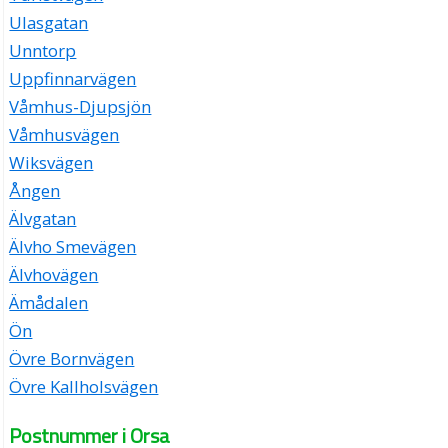
Ulasgatan
Unntorp
Uppfinnarvägen
Våmhus-Djupsjön
Våmhusvägen
Wiksvägen
Ången
Älvgatan
Älvho Smevägen
Älvhovägen
Ämådalen
Ön
Övre Bornvägen
Övre Kallholsvägen
Postnummer i Orsa