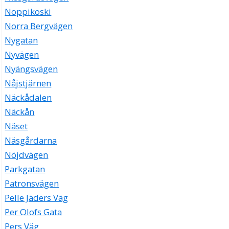
Noppikoski
Norra Bergvägen
Nygatan
Nyvägen
Nyängsvägen
Nåjstjärnen
Näckådalen
Näckån
Näset
Näsgårdarna
Nöjdvägen
Parkgatan
Patronsvägen
Pelle Jäders Väg
Per Olofs Gata
Pers Väg