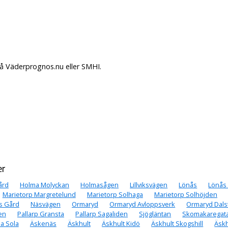
på Väderprognos.nu eller SMHI.
er
ård
Holma Molyckan
Holmasågen
Lillviksvägen
Lönås
Lönås 
Marietorp Margretelund
Marietorp Solhaga
Marietorp Solhöjden
s Gård
Näsvägen
Ormaryd
Ormaryd Avloppsverk
Ormaryd Dals
den
Pallarp Gransta
Pallarp Sagaliden
Sjögläntan
Skomakaregat
la Sola
Äskenäs
Äskhult
Äskhult Kidö
Äskhult Skogshill
Äskh