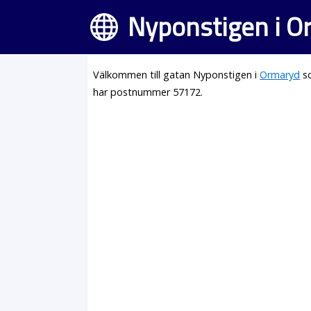
Nyponstigen i O
Välkommen till gatan Nyponstigen i
Ormaryd
so
har postnummer 57172.