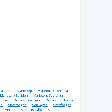
Nilstorp
Marietorp
Marietorp Grönkulla
Marietorp Solliden
Marietorp Stigtomta
tugan
Ormaryd Kvarnen
Ormaryd Solbacka
an
Skyttevägen
Solavägen
Svartåvägen
ult Vinkan
Äskhults Gård
Äspelund