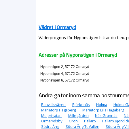
Vädret i Ormaryd
Väderprognos för Nyponstigen hittar du t.ex. 
Adresser på Nyponstigen i Ormaryd
Nyponstigen 2, 57172 Ormaryd
Nyponstigen 4, 57172 Ormaryd
Nyponstigen 6, 57172 Ormaryd
Andra gator inom samma postnumm
Banvallsvägen
Björkenäs
Holma
Holma G
Marietorp Hagaberg
Marietorp Lilla Hagaberg
Mejerigatan
Millegården
Näs Grannäs
Nä
Ormarydsby
Oron
Pallarp
Pallarp Björkli
Södra Äng
Södra Äng Tt-Vallen
Södra Äng Vil