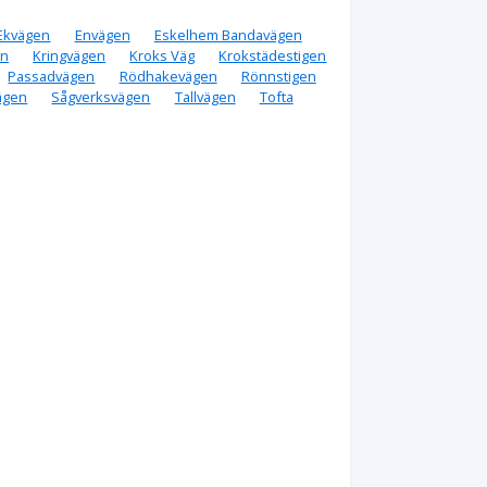
Ekvägen
Envägen
Eskelhem Bandavägen
en
Kringvägen
Kroks Väg
Krokstädestigen
Passadvägen
Rödhakevägen
Rönnstigen
ägen
Sågverksvägen
Tallvägen
Tofta