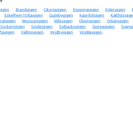
vägen
Brandvägen
Cikoriavägen
Doppingvägen
Ejdervägen
Eskelhem Toftavägen
Gutebyvägen
Kaprifolvägen
Kattfotsväg
tralvägen
Monsunvägen
Måsvägen
Olvonstigen
Orkanvägen
Sockenstigen
Sojdestigen
Solbacksvägen
Spireavägen
Svanv
ftavägen
Vallmovägen
Vindbyvägen
Vindilevägen