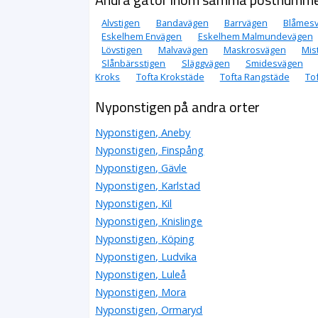
Alvstigen
Bandavägen
Barrvägen
Blåmes
Eskelhem Envägen
Eskelhem Malmundevägen
Lövstigen
Malvavägen
Maskrosvägen
Mis
Slånbärsstigen
Släggvägen
Smidesvägen
Kroks
Tofta Krokstäde
Tofta Rangstäde
To
Nyponstigen på andra orter
Nyponstigen, Aneby
Nyponstigen, Finspång
Nyponstigen, Gävle
Nyponstigen, Karlstad
Nyponstigen, Kil
Nyponstigen, Knislinge
Nyponstigen, Köping
Nyponstigen, Ludvika
Nyponstigen, Luleå
Nyponstigen, Mora
Nyponstigen, Ormaryd