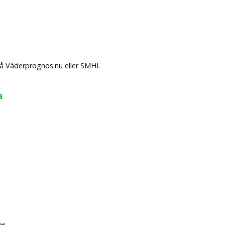
på Väderprognos.nu eller SMHI.
a
er