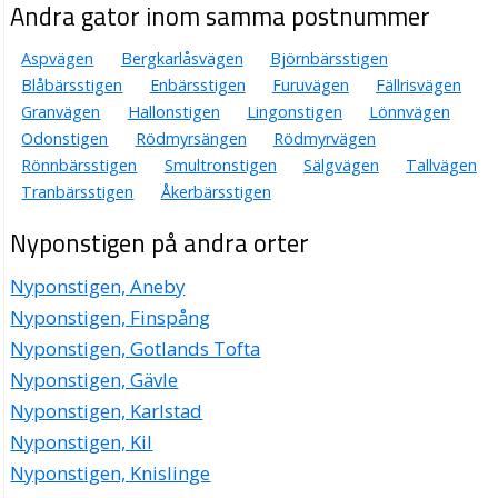
Andra gator inom samma postnummer
Aspvägen
Bergkarlåsvägen
Björnbärsstigen
Blåbärsstigen
Enbärsstigen
Furuvägen
Fällrisvägen
Granvägen
Hallonstigen
Lingonstigen
Lönnvägen
Odonstigen
Rödmyrsängen
Rödmyrvägen
Rönnbärsstigen
Smultronstigen
Sälgvägen
Tallvägen
Tranbärsstigen
Åkerbärsstigen
Nyponstigen på andra orter
Nyponstigen, Aneby
Nyponstigen, Finspång
Nyponstigen, Gotlands Tofta
Nyponstigen, Gävle
Nyponstigen, Karlstad
Nyponstigen, Kil
Nyponstigen, Knislinge