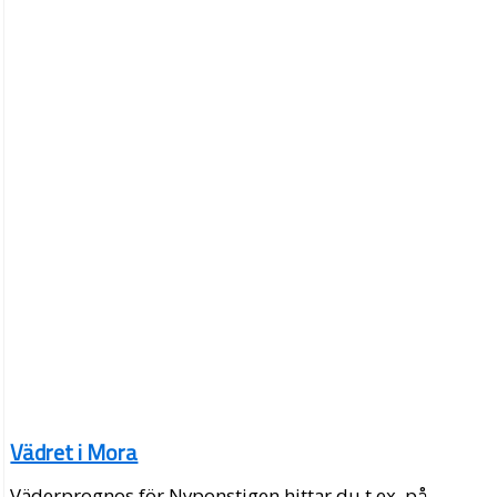
Vädret i Mora
Väderprognos för Nyponstigen hittar du t.ex. på