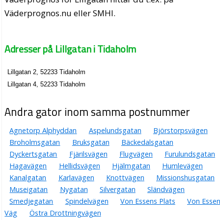
Väderprognos.nu eller SMHI.
Adresser på Lillgatan i Tidaholm
Lillgatan 2, 52233 Tidaholm
Lillgatan 4, 52233 Tidaholm
Andra gator inom samma postnummer
Agnetorp Alphyddan
Aspelundsgatan
Björstorpsvägen
Broholmsgatan
Bruksgatan
Bäckedalsgatan
Dyckertsgatan
Fjärilsvägen
Flugvägen
Furulundsgatan
Hagavägen
Hellidsvägen
Hjälmgatan
Humlevägen
Kanalgatan
Karlavägen
Knottvägen
Missionshusgatan
Museigatan
Nygatan
Silvergatan
Sländvägen
Smedjegatan
Spindelvägen
Von Essens Plats
Von Esse
Väg
Östra Drottningvägen