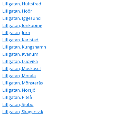
Lillgatan, Hultsfred
Lillgatan, Höör
Lillgatan, Iggesund
Lillgatan, Jönköping
Lillgatan, Jörn
Lillgatan, Karlstad
Lillgatan, Kungshamn
Lillgatan, Kvänum
Lillgatan, Ludvika
Lillgatan, Moskosel
Lillgatan, Motala
Lillgatan, Mönsterås
Lillgatan, Norsjö
Lillgatan, Piteå
Lillgatan, Sjöbo
Lillgatan, Skagersvik