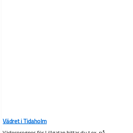
Vädret i Tidaholm
Väderprognos för Lillgatan hittar du t.ex. på