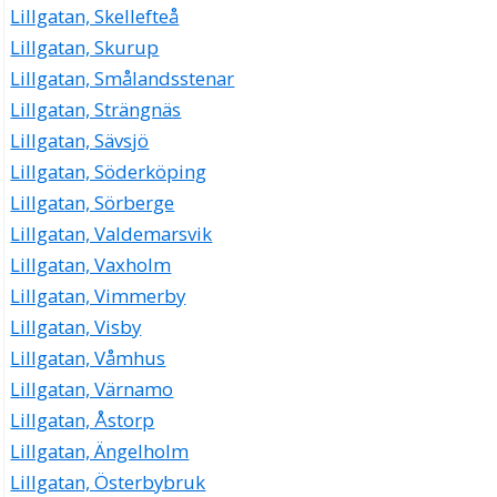
Lillgatan, Skellefteå
Lillgatan, Skurup
Lillgatan, Smålandsstenar
Lillgatan, Strängnäs
Lillgatan, Sävsjö
Lillgatan, Söderköping
Lillgatan, Sörberge
Lillgatan, Valdemarsvik
Lillgatan, Vaxholm
Lillgatan, Vimmerby
Lillgatan, Visby
Lillgatan, Våmhus
Lillgatan, Värnamo
Lillgatan, Åstorp
Lillgatan, Ängelholm
Lillgatan, Österbybruk