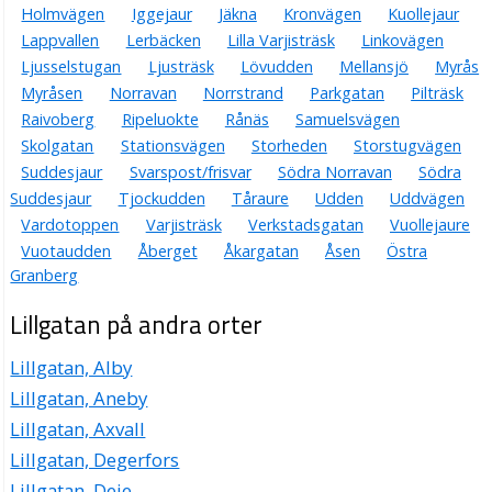
Holmvägen
Iggejaur
Jäkna
Kronvägen
Kuollejaur
Lappvallen
Lerbäcken
Lilla Varjisträsk
Linkovägen
Ljusselstugan
Ljusträsk
Lövudden
Mellansjö
Myrås
Myråsen
Norravan
Norrstrand
Parkgatan
Pilträsk
Raivoberg
Ripeluokte
Rånäs
Samuelsvägen
Skolgatan
Stationsvägen
Storheden
Storstugvägen
Suddesjaur
Svarspost/frisvar
Södra Norravan
Södra
Suddesjaur
Tjockudden
Tåraure
Udden
Uddvägen
Vardotoppen
Varjisträsk
Verkstadsgatan
Vuollejaure
Vuotaudden
Åberget
Åkargatan
Åsen
Östra
Granberg
Lillgatan på andra orter
Lillgatan, Alby
Lillgatan, Aneby
Lillgatan, Axvall
Lillgatan, Degerfors
Lillgatan, Deje