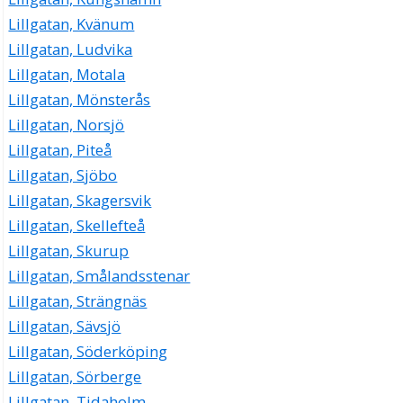
Lillgatan, Kvänum
Lillgatan, Ludvika
Lillgatan, Motala
Lillgatan, Mönsterås
Lillgatan, Norsjö
Lillgatan, Piteå
Lillgatan, Sjöbo
Lillgatan, Skagersvik
Lillgatan, Skellefteå
Lillgatan, Skurup
Lillgatan, Smålandsstenar
Lillgatan, Strängnäs
Lillgatan, Sävsjö
Lillgatan, Söderköping
Lillgatan, Sörberge
Lillgatan, Tidaholm