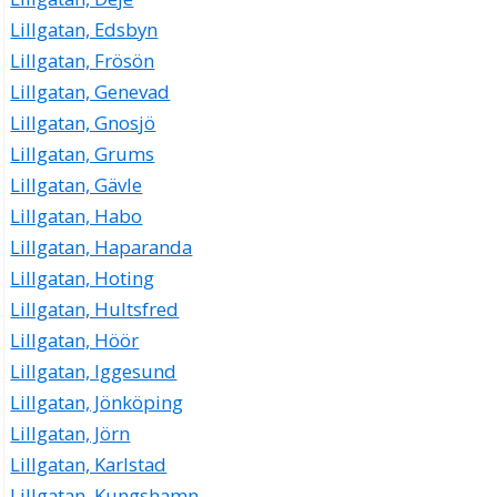
Lillgatan, Edsbyn
Lillgatan, Frösön
Lillgatan, Genevad
Lillgatan, Gnosjö
Lillgatan, Grums
Lillgatan, Gävle
Lillgatan, Habo
Lillgatan, Haparanda
Lillgatan, Hoting
Lillgatan, Hultsfred
Lillgatan, Höör
Lillgatan, Iggesund
Lillgatan, Jönköping
Lillgatan, Jörn
Lillgatan, Karlstad
Lillgatan, Kungshamn