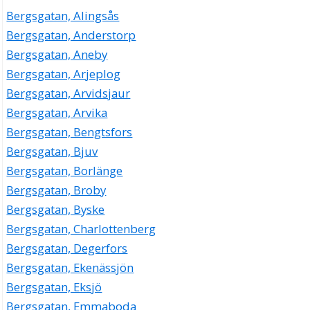
Bergsgatan, Alingsås
Bergsgatan, Anderstorp
Bergsgatan, Aneby
Bergsgatan, Arjeplog
Bergsgatan, Arvidsjaur
Bergsgatan, Arvika
Bergsgatan, Bengtsfors
Bergsgatan, Bjuv
Bergsgatan, Borlänge
Bergsgatan, Broby
Bergsgatan, Byske
Bergsgatan, Charlottenberg
Bergsgatan, Degerfors
Bergsgatan, Ekenässjön
Bergsgatan, Eksjö
Bergsgatan, Emmaboda