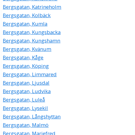
Bergsgatan, Katrineholm
Bergsgatan, Kolbäck
Bergsgatan, Kumla
Bergsgatan, Kungsbacka
Bergsgatan, Kungshamn
Bergsgatan, Kvänum
Bergsgatan, Kåge
Bergsgatan, Köping
Bergsgatan, Limmared
Bergsgatan, Ljusdal
Bergsgatan, Ludvika
Bergsgatan, Luleå
Bergsgatan, Lysekil
Bergsgatan, Långshyttan
Bergsgatan, Malmö
Bergsgatan, Mariefred