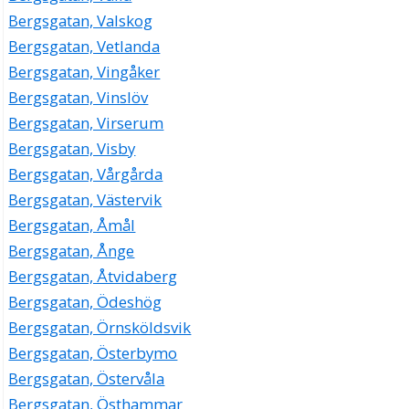
Bergsgatan, Valskog
Bergsgatan, Vetlanda
Bergsgatan, Vingåker
Bergsgatan, Vinslöv
Bergsgatan, Virserum
Bergsgatan, Visby
Bergsgatan, Vårgårda
Bergsgatan, Västervik
Bergsgatan, Åmål
Bergsgatan, Ånge
Bergsgatan, Åtvidaberg
Bergsgatan, Ödeshög
Bergsgatan, Örnsköldsvik
Bergsgatan, Österbymo
Bergsgatan, Östervåla
Bergsgatan, Östhammar