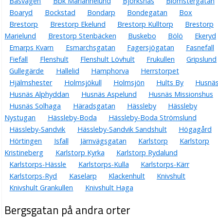
Basvägen
Bbk Mariannelund
Björksnäs
Blomstergatan
Boaryd
Bockstad
Bondarp
Bondegatan
Box
Brestorp
Brestorp Ekelund
Brestorp Kulltorp
Brestorp
Marielund
Brestorp Stenbäcken
Buskebo
Bölö
Ekeryd
Emarps Kvarn
Esmarchsgatan
Fagersjögatan
Fasnefall
Fiefall
Flenshult
Flenshult Lövhult
Frukullen
Gripslund
Gullegärde
Hallelid
Hamphorva
Herrstorpet
Hjälmshester
Holmsjökull
Holmsjön
Hults By
Husnä
Husnäs Alphyddan
Husnäs Aspelund
Husnäs Missionshus
Husnäs Solhaga
Häradsgatan
Hässleby
Hässleby
Nystugan
Hässleby-Boda
Hässleby-Boda Strömslund
Hässleby-Sandvik
Hässleby-Sandvik Sandshult
Högagård
Hörtingen
Isfall
Järnvägsgatan
Karlstorp
Karlstorp
Kristineberg
Karlstorp Kyrka
Karlstorp Rydalund
Karlstorps-Hässle
Karlstorps-Kulla
Karlstorps-Kärr
Karlstorps-Ryd
Kaselarp
Klackenhult
Knivshult
Knivshult Grankullen
Knivshult Haga
Bergsgatan på andra orter