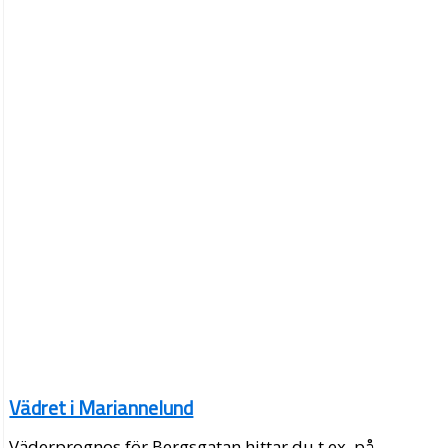
Vädret i Mariannelund
Väderprognos för Bergsgatan hittar du t.ex. på