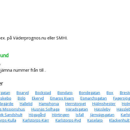
.ex. på Väderprognos.nu eller SMHI.
lund
e
jämna nummer från till .
er
rgatan
Boaryd
Bockstad
Bondarp
Bondegatan
Box
Brest
uskebo
Bölö
Ekeryd
Emarps Kvarn
Esmarchsgatan
Fagersjö
legärde
Hallelid
Hamphorva
Herrstorpet
Hjälmshester
Holm
s Missionshus
Husnäs Solhaga
Häradsgatan
Hässleby
Hässle
ik Sandshult
Högagård
Hörtingen
Isfall
Järnvägsgatan
Karls
orps-Kulla
Karlstorps-Kärr
Karlstorps-Ryd
Kaselarp
Klackenhult