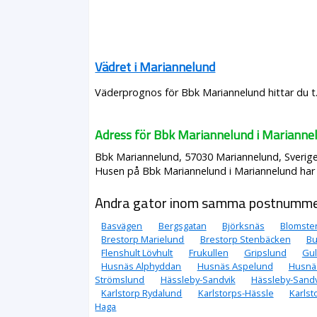
Vädret i Mariannelund
Väderprognos för Bbk Mariannelund hittar du t
Adress för Bbk Mariannelund i Marianne
Bbk Mariannelund, 57030 Mariannelund, Sverig
Husen på Bbk Mariannelund i Mariannelund har 
Andra gator inom samma postnumm
Basvägen
Bergsgatan
Björksnäs
Blomste
Brestorp Marielund
Brestorp Stenbäcken
B
Flenshult Lövhult
Frukullen
Gripslund
Gul
Husnäs Alphyddan
Husnäs Aspelund
Husnä
Strömslund
Hässleby-Sandvik
Hässleby-Sandv
Karlstorp Rydalund
Karlstorps-Hässle
Karlst
Haga