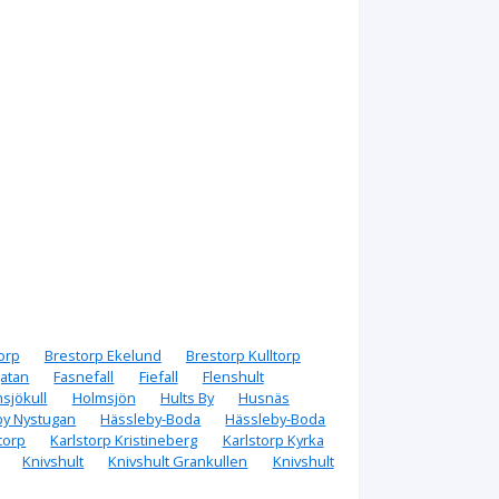
orp
Brestorp Ekelund
Brestorp Kulltorp
gatan
Fasnefall
Fiefall
Flenshult
sjökull
Holmsjön
Hults By
Husnäs
by Nystugan
Hässleby-Boda
Hässleby-Boda
torp
Karlstorp Kristineberg
Karlstorp Kyrka
Knivshult
Knivshult Grankullen
Knivshult