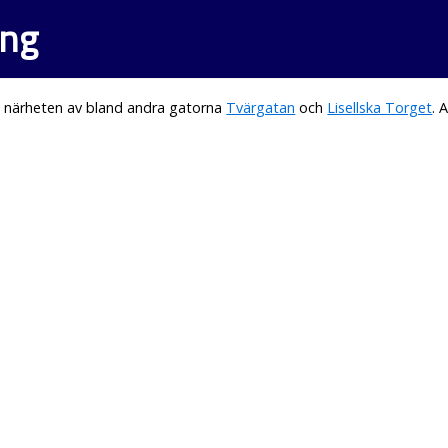
ung
i närheten av bland andra gatorna
Tvärgatan
och
Lisellska Torget
. 