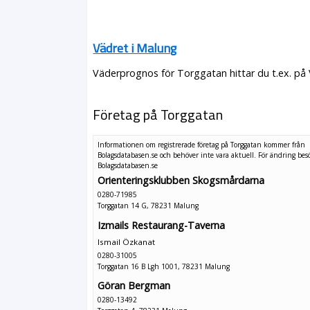
Vädret i Malung
Väderprognos för Torggatan hittar du t.ex. på
Företag på Torggatan
Informationen om registrerade företag på Torggatan kommer från
Bolagsdatabasen.se och behöver inte vara aktuell. För ändring
bes
Bolagsdatabasen.se
Orienteringsklubben Skogsmårdarna
0280-71985
Torggatan 14 G, 78231 Malung
Izmails Restaurang-Taverna
Ismail Özkanat
0280-31005
Torggatan 16 B Lgh 1001, 78231 Malung
Göran Bergman
0280-13492