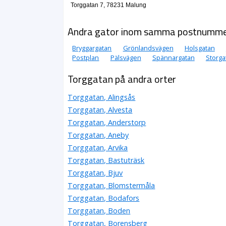
Torggatan 7, 78231 Malung
Andra gator inom samma postnumm
Bryggargatan
Grönlandsvägen
Holsgatan
Postplan
Pälsvägen
Spännargatan
Storga
Torggatan på andra orter
Torggatan, Alingsås
Torggatan, Alvesta
Torggatan, Anderstorp
Torggatan, Aneby
Torggatan, Arvika
Torggatan, Bastuträsk
Torggatan, Bjuv
Torggatan, Blomstermåla
Torggatan, Bodafors
Torggatan, Boden
Torggatan, Borensberg