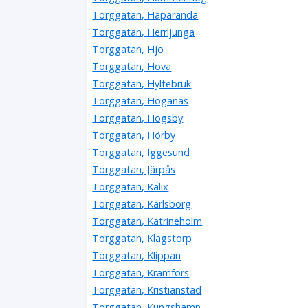
Torggatan, Haparanda
Torggatan, Herrljunga
Torggatan, Hjo
Torggatan, Hova
Torggatan, Hyltebruk
Torggatan, Höganäs
Torggatan, Högsby
Torggatan, Hörby
Torggatan, Iggesund
Torggatan, Järpås
Torggatan, Kalix
Torggatan, Karlsborg
Torggatan, Katrineholm
Torggatan, Klagstorp
Torggatan, Klippan
Torggatan, Kramfors
Torggatan, Kristianstad
Torggatan, Kungshamn