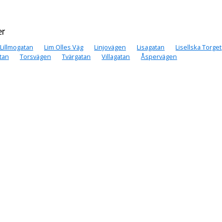
er
Lillmogatan
Lim Olles Väg
Linjovägen
Lisagatan
Lisellska Torget
tan
Torsvägen
Tvärgatan
Villagatan
Åspervägen