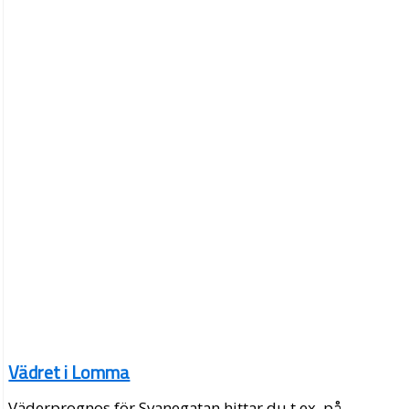
Vädret i Lomma
Väderprognos för Svanegatan hittar du t.ex. på