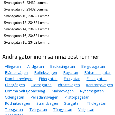
Svanegatan 6, 23432 Lomma
Svanegatan 8, 23432 Lomma
Svanegatan 10, 23432 Lomma
Svanegatan 12, 23432 Lomma
Svanegatan 14, 23432 Lomma
Svanegatan 16, 23432 Lomma
Svanegatan 18, 23432 Lomma
Andra gator inom samma postnummer
Allégatan
Andgatan
Beckasingatan
Berguvsgatan
Blåmesvägen
Bofinksvägen
Bogatan
Båtsmansgatan
Domherrevägen
Ejdergatan
Falkgatan
Fasangatan
Flintgången
Hornsgatan
Idrottsvägen
Karstorpsvägen
Lomma Saltsjöbadsväg
Malmövägen
Nyhemsgatan
Odengatan
Pelledamsvägen
Pilstorpsgatan
Rödhakevägen
Strandvägen
Stålgatan
Thulegatan
Torsgatan
Tvärgatan
Tånggatan
Vallgatan