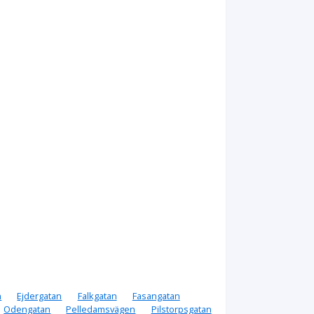
n
Ejdergatan
Falkgatan
Fasangatan
Odengatan
Pelledamsvägen
Pilstorpsgatan