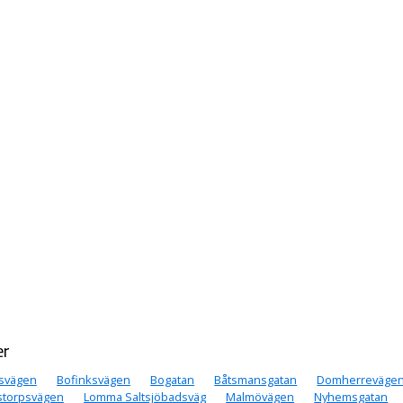
er
svägen
Bofinksvägen
Bogatan
Båtsmansgatan
Domherreväge
storpsvägen
Lomma Saltsjöbadsväg
Malmövägen
Nyhemsgatan