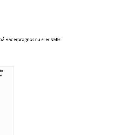
 på Väderprognos.nu eller SMHI.
rån
ök