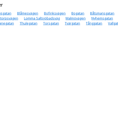
er
vsgatan
Blåmesvägen
Bofinksvägen
Bogatan
Båtsmansgatan
storpsvägen
Lomma Saltsjöbadsväg
Malmövägen
Nyhemsgatan
anegatan
Thulegatan
Torsgatan
Tvärgatan
Tånggatan
Vallga