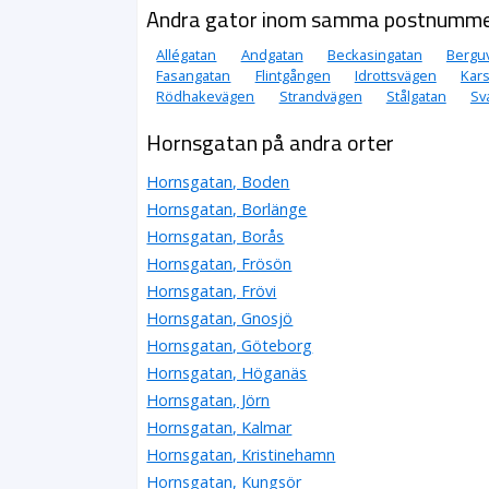
Andra gator inom samma postnumm
Allégatan
Andgatan
Beckasingatan
Bergu
Fasangatan
Flintgången
Idrottsvägen
Kar
Rödhakevägen
Strandvägen
Stålgatan
Sv
Hornsgatan på andra orter
Hornsgatan, Boden
Hornsgatan, Borlänge
Hornsgatan, Borås
Hornsgatan, Frösön
Hornsgatan, Frövi
Hornsgatan, Gnosjö
Hornsgatan, Göteborg
Hornsgatan, Höganäs
Hornsgatan, Jörn
Hornsgatan, Kalmar
Hornsgatan, Kristinehamn
Hornsgatan, Kungsör