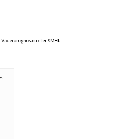
å Väderprognos.nu eller SMHI.
n
ök