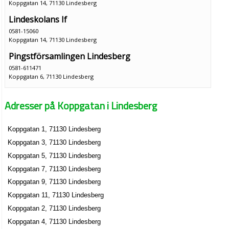
Koppgatan 14, 71130 Lindesberg
Lindeskolans If
0581-15060
Koppgatan 14, 71130 Lindesberg
Pingstförsamlingen Lindesberg
0581-611471
Koppgatan 6, 71130 Lindesberg
Kurerakliniken i Lindesberg AB
Adresser på Koppgatan i Lindesberg
Yvonne Elinor Schytt
0581-611061
Koppgatan 8 B, 71130 Lindesberg
Koppgatan 1, 71130 Lindesberg
Veronicas.nu Hudvård & Laserklinik AB
Koppgatan 3, 71130 Lindesberg
Karin Veronica Larsson
Koppgatan 5, 71130 Lindesberg
0581-17373
Koppgatan 7, 71130 Lindesberg
Koppgatan 8 B, 71130 Lindesberg
Koppgatan 9, 71130 Lindesberg
Koppgatan 11, 71130 Lindesberg
Koppgatan 2, 71130 Lindesberg
Koppgatan 4, 71130 Lindesberg