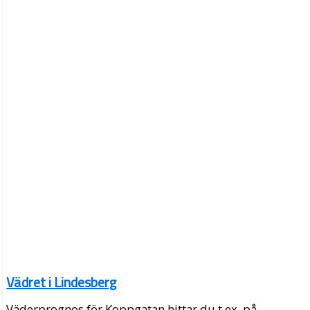
Vädret i Lindesberg
Väderprognos för Koppgatan hittar du t.ex. på