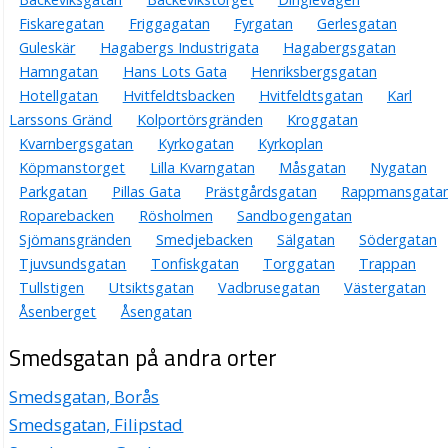
Fiskaregatan
Friggagatan
Fyrgatan
Gerlesgatan
Guleskär
Hagabergs Industrigata
Hagabergsgatan
Hamngatan
Hans Lots Gata
Henriksbergsgatan
Hotellgatan
Hvitfeldtsbacken
Hvitfeldtsgatan
Karl
Larssons Gränd
Kolportörsgränden
Kroggatan
Kvarnbergsgatan
Kyrkogatan
Kyrkoplan
Köpmanstorget
Lilla Kvarngatan
Måsgatan
Nygatan
Parkgatan
Pillas Gata
Prästgårdsgatan
Rappmansgata
Roparebacken
Rösholmen
Sandbogengatan
Sjömansgränden
Smedjebacken
Sälgatan
Södergatan
Tjuvsundsgatan
Tonfiskgatan
Torggatan
Trappan
Tullstigen
Utsiktsgatan
Vadbrusegatan
Västergatan
Åsenberget
Åsengatan
Smedsgatan på andra orter
Smedsgatan, Borås
Smedsgatan, Filipstad