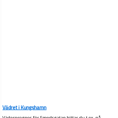
Vädret i Kungshamn
Väderprognos för Smedsgatan hittar du t.ex. på