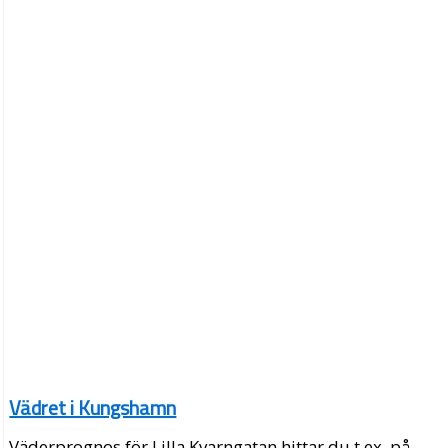
Vädret i Kungshamn
Väderprognos för Lilla Kvarngatan hittar du t.ex. på