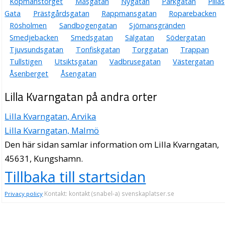
Köpmanstorget
Måsgatan
Nygatan
Parkgatan
Pillas
Gata
Prästgårdsgatan
Rappmansgatan
Roparebacken
Rösholmen
Sandbogengatan
Sjömansgränden
Smedjebacken
Smedsgatan
Sälgatan
Södergatan
Tjuvsundsgatan
Tonfiskgatan
Torggatan
Trappan
Tullstigen
Utsiktsgatan
Vadbrusegatan
Västergatan
Åsenberget
Åsengatan
Lilla Kvarngatan på andra orter
Lilla Kvarngatan, Arvika
Lilla Kvarngatan, Malmö
Den här sidan samlar information om Lilla Kvarngatan,
45631, Kungshamn.
Tillbaka till startsidan
Kontakt: kontakt (snabel-a) svenskaplatser.se
Privacy policy