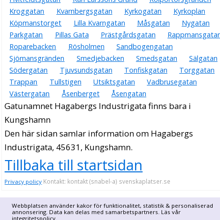
Kroggatan
Kvarnbergsgatan
Kyrkogatan
Kyrkoplan
Köpmanstorget
Lilla Kvarngatan
Måsgatan
Nygatan
Parkgatan
Pillas Gata
Prästgårdsgatan
Rappmansgata
Roparebacken
Rösholmen
Sandbogengatan
Sjömansgränden
Smedjebacken
Smedsgatan
Sälgatan
Södergatan
Tjuvsundsgatan
Tonfiskgatan
Torggatan
Trappan
Tullstigen
Utsiktsgatan
Vadbrusegatan
Västergatan
Åsenberget
Åsengatan
Gatunamnet Hagabergs Industrigata finns bara i
Kungshamn
Den här sidan samlar information om Hagabergs
Industrigata, 45631, Kungshamn.
Tillbaka till startsidan
Kontakt: kontakt (snabel-a) svenskaplatser.se
Privacy policy
Webbplatsen använder kakor för funktionalitet, statistik & personaliserad
annonsering. Data kan delas med samarbetspartners. Läs vår
integritetspolicy
.