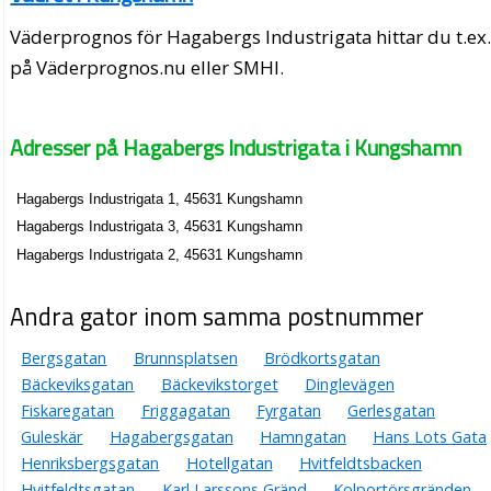
Väderprognos för Hagabergs Industrigata hittar du t.ex
på Väderprognos.nu eller SMHI.
Adresser på Hagabergs Industrigata i Kungshamn
Hagabergs Industrigata 1, 45631 Kungshamn
Hagabergs Industrigata 3, 45631 Kungshamn
Hagabergs Industrigata 2, 45631 Kungshamn
Andra gator inom samma postnummer
Bergsgatan
Brunnsplatsen
Brödkortsgatan
Bäckeviksgatan
Bäckevikstorget
Dinglevägen
Fiskaregatan
Friggagatan
Fyrgatan
Gerlesgatan
Guleskär
Hagabergsgatan
Hamngatan
Hans Lots Gata
Henriksbergsgatan
Hotellgatan
Hvitfeldtsbacken
Hvitfeldtsgatan
Karl Larssons Gränd
Kolportörsgränden