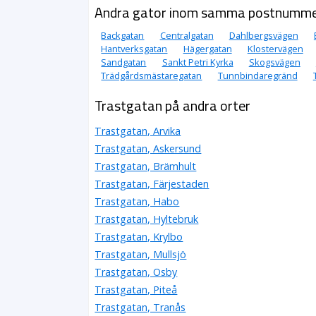
Andra gator inom samma postnumm
Backgatan
Centralgatan
Dahlbergsvägen
Hantverksgatan
Hägergatan
Klostervägen
Sandgatan
Sankt Petri Kyrka
Skogsvägen
Trädgårdsmästaregatan
Tunnbindaregränd
Trastgatan på andra orter
Trastgatan, Arvika
Trastgatan, Askersund
Trastgatan, Brämhult
Trastgatan, Färjestaden
Trastgatan, Habo
Trastgatan, Hyltebruk
Trastgatan, Krylbo
Trastgatan, Mullsjö
Trastgatan, Osby
Trastgatan, Piteå
Trastgatan, Tranås