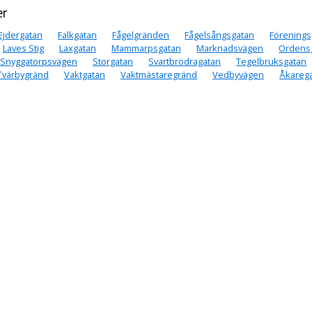
er
Ejdergatan
Falkgatan
Fågelgränden
Fågelsångsgatan
Förenings
Laves Stig
Laxgatan
Mammarpsgatan
Marknadsvägen
Ordens
Snyggatorpsvägen
Storgatan
Svartbrödragatan
Tegelbruksgatan
Tvärbygränd
Vaktgatan
Vaktmästaregränd
Vedbyvägen
Åkareg