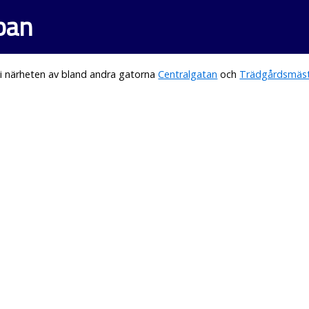
ppan
i närheten av bland andra gatorna
Centralgatan
och
Trädgårdsmäs