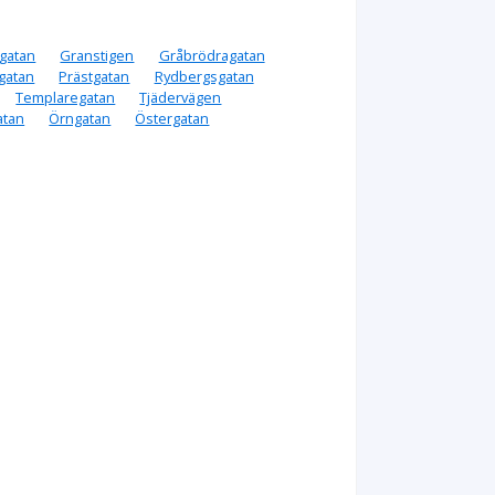
gatan
Granstigen
Gråbrödragatan
gatan
Prästgatan
Rydbergsgatan
Templaregatan
Tjädervägen
atan
Örngatan
Östergatan