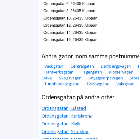
Ordensgatan 6, 26435 Klippan
Ordensgatan 8, 26435 Klippan
Ordensgatan 10, 26435 Klippan
Ordensgatan 12, 26435 Klippan
Ordensgatan 14, 26435 Klippan
Ordensgatan 16, 26435 Klippan
Andra gator inom samma postnumm
Backgatan
Centralgatan
Dahlbergsvägen
Hantverksgatan
Hägergatan
Klostervägen
Kyrka
Skogsvägen
Snyggatorpsvägen
Stor
Tunnbindaregränd
Tvärbygränd
Vaktgatan
Ordensgatan på andra orter
Ordensgatan, Båstad
Ordensgatan, Karlskrona
Ordensgatan, Kivik
Ordensgatan, Skutskär