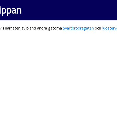
lippan
r i närheten av bland andra gatorna
Svartbrödragatan
och
Kloster