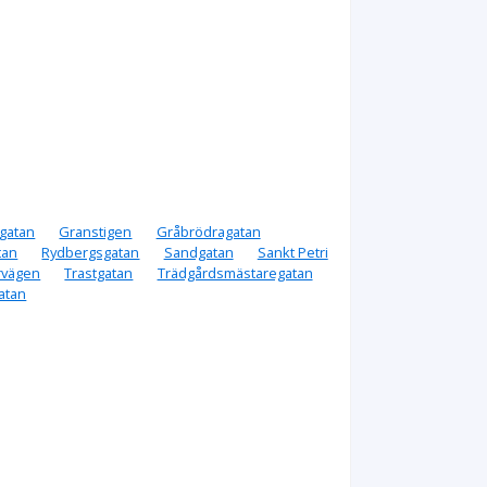
gatan
Granstigen
Gråbrödragatan
tan
Rydbergsgatan
Sandgatan
Sankt Petri
rvägen
Trastgatan
Trädgårdsmästaregatan
atan