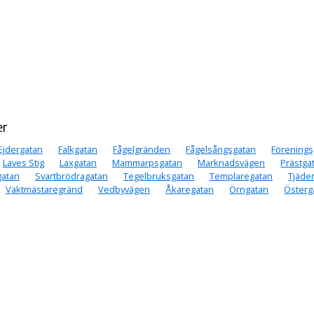
er
Ejdergatan
Falkgatan
Fågelgränden
Fågelsångsgatan
Förenings
Laves Stig
Laxgatan
Mammarpsgatan
Marknadsvägen
Prästga
gatan
Svartbrödragatan
Tegelbruksgatan
Templaregatan
Tjäde
Vaktmästaregränd
Vedbyvägen
Åkaregatan
Örngatan
Österg