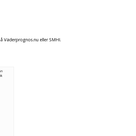
på Väderprognos.nu eller SMHI.
ån
ök