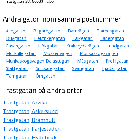
Trastgatan 28, 56633 Habo
Andra gator inom samma postnummer
Allégatan
Bagaregatan
Barrvägen
Blåmesgatan
Duvgatan
Elektrikergatan
Falkgatan
Fanérgatan
Fasangatan
Hökgatan
Kråkerydsvägen
Lundgatan
Morkullegatan
Mossenvägen
Munkaskogsvägen
Munkaskogsvägen Dalastugan
Måsgatan
Profilgatan
Slättgatan
Snickaregatan
Svangatan
Tjädergatan
Tärngatan
Örngatan
Trastgatan på andra orter
Trastgatan, Arvika
Trastgatan, Askersund
Trastgatan, Brämhult
Trastgatan, Färjestaden
Trastgatan, Hyltebruk