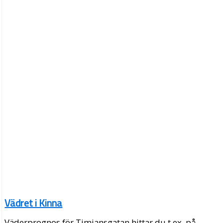
Vädret i Kinna
Väderprognos för Timjansgatan hittar du t.ex. på