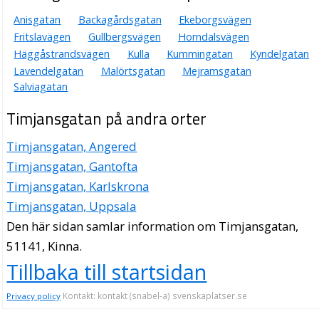
Anisgatan
Backagårdsgatan
Ekeborgsvägen
Fritslavägen
Gullbergsvägen
Horndalsvägen
Häggåstrandsvägen
Kulla
Kummingatan
Kyndelgatan
Lavendelgatan
Malörtsgatan
Mejramsgatan
Salviagatan
Timjansgatan på andra orter
Timjansgatan, Angered
Timjansgatan, Gantofta
Timjansgatan, Karlskrona
Timjansgatan, Uppsala
Den här sidan samlar information om Timjansgatan,
51141, Kinna.
Tillbaka till startsidan
Kontakt: kontakt (snabel-a) svenskaplatser.se
Privacy policy