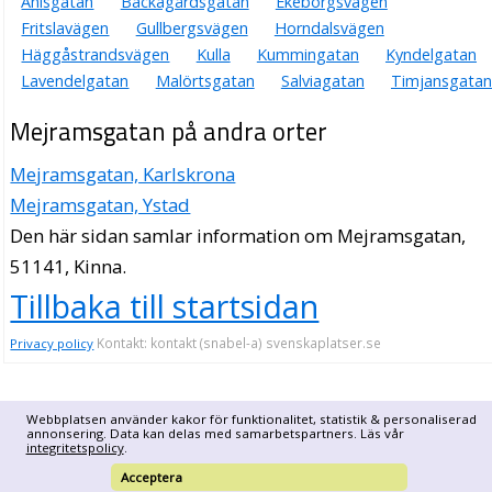
Anisgatan
Backagårdsgatan
Ekeborgsvägen
Fritslavägen
Gullbergsvägen
Horndalsvägen
Häggåstrandsvägen
Kulla
Kummingatan
Kyndelgatan
Lavendelgatan
Malörtsgatan
Salviagatan
Timjansgatan
Mejramsgatan på andra orter
Mejramsgatan, Karlskrona
Mejramsgatan, Ystad
Den här sidan samlar information om Mejramsgatan,
51141, Kinna.
Tillbaka till startsidan
Kontakt: kontakt (snabel-a) svenskaplatser.se
Privacy policy
Webbplatsen använder kakor för funktionalitet, statistik & personaliserad
annonsering. Data kan delas med samarbetspartners. Läs vår
integritetspolicy
.
Acceptera