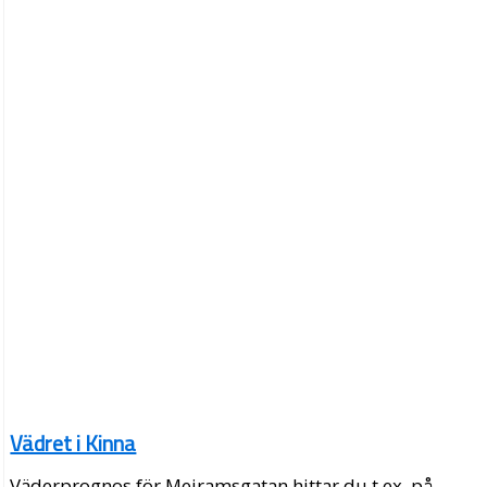
Vädret i Kinna
Väderprognos för Mejramsgatan hittar du t.ex. på