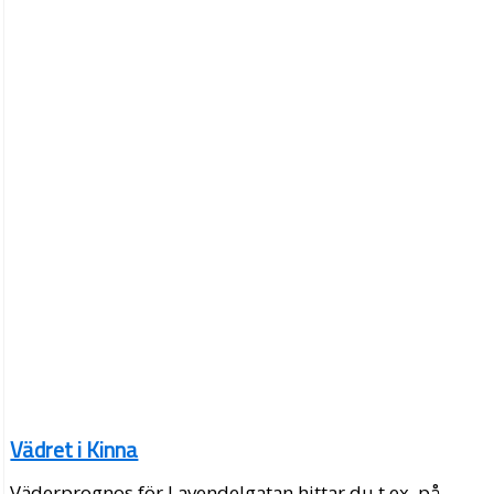
Vädret i Kinna
Väderprognos för Lavendelgatan hittar du t.ex. på