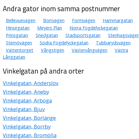
Andra gator inom samma postnummer
Bellevuevägen
Borrvägen
Formvägen
Hammargatan
Hinsegatan
Meyers Plan
Norra Fogdelyckegatan
Prinsgatan
Snedgatan
Stadsportsgatan
Stenhagsväge
Sternövägen
Södra Fogdelyckegatan
Tubbarydsvägen
Vattentorget
Vångstigen
Västervångvägen
Västra
Långgatan
Vinkelgatan på andra orter
Vinkelgatan, Anderslöv
Vinkelgatan, Aneby
Vinkelgatan, Arboga
Vinkelgatan, Bjuv
Vinkelgatan, Borlänge
Vinkelgatan, Borrby
Vinkelgatan, Bromölla