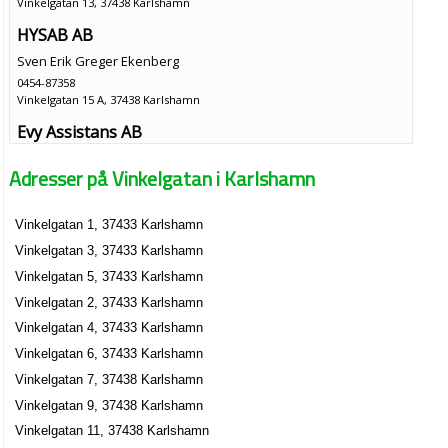
Vinkelgatan 13, 37438 Karlshamn
HYSAB AB
Sven Erik Greger Ekenberg
0454-87358
Vinkelgatan 15 A, 37438 Karlshamn
Evy Assistans AB
Evy Ann Sandström
Adresser på Vinkelgatan i Karlshamn
070-2086913
Vinkelgatan 26 A 3 Tr, 37438 Karlshamn
Vinkelgatan 1, 37433 Karlshamn
Stefan Lithner
Vinkelgatan 3, 37433 Karlshamn
0454-84420
Vinkelgatan 26 B Lgh 1102, 37438 Karlshamn
Vinkelgatan 5, 37433 Karlshamn
Karlshamns Museum
Vinkelgatan 2, 37433 Karlshamn
0454-14868
Vinkelgatan 4, 37433 Karlshamn
Vinkelgatan 8, 37438 Karlshamn
Vinkelgatan 6, 37433 Karlshamn
Vinkelgatan 7, 37438 Karlshamn
Vinkelgatan 9, 37438 Karlshamn
Vinkelgatan 11, 37438 Karlshamn