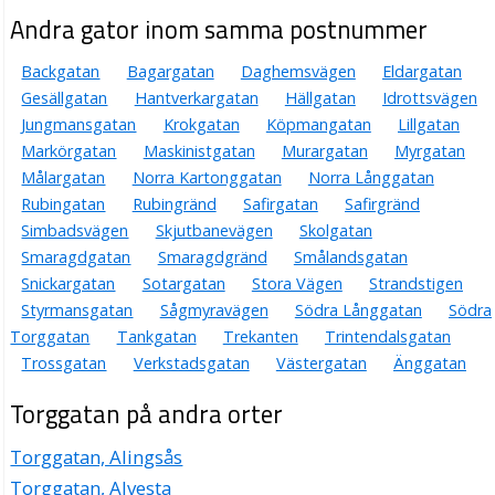
Andra gator inom samma postnummer
Backgatan
Bagargatan
Daghemsvägen
Eldargatan
Gesällgatan
Hantverkargatan
Hällgatan
Idrottsvägen
Jungmansgatan
Krokgatan
Köpmangatan
Lillgatan
Markörgatan
Maskinistgatan
Murargatan
Myrgatan
Målargatan
Norra Kartonggatan
Norra Långgatan
Rubingatan
Rubingränd
Safirgatan
Safirgränd
Simbadsvägen
Skjutbanevägen
Skolgatan
Smaragdgatan
Smaragdgränd
Smålandsgatan
Snickargatan
Sotargatan
Stora Vägen
Strandstigen
Styrmansgatan
Sågmyravägen
Södra Långgatan
Södra
Torggatan
Tankgatan
Trekanten
Trintendalsgatan
Trossgatan
Verkstadsgatan
Västergatan
Änggatan
Torggatan på andra orter
Torggatan, Alingsås
Torggatan, Alvesta