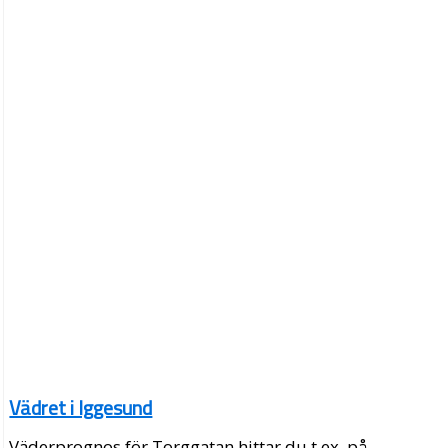
Vädret i Iggesund
Väderprognos för Torggatan hittar du t.ex. på