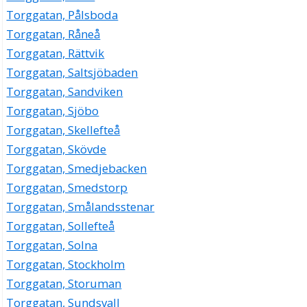
Torggatan, Pålsboda
Torggatan, Råneå
Torggatan, Rättvik
Torggatan, Saltsjöbaden
Torggatan, Sandviken
Torggatan, Sjöbo
Torggatan, Skellefteå
Torggatan, Skövde
Torggatan, Smedjebacken
Torggatan, Smedstorp
Torggatan, Smålandsstenar
Torggatan, Sollefteå
Torggatan, Solna
Torggatan, Stockholm
Torggatan, Storuman
Torggatan, Sundsvall