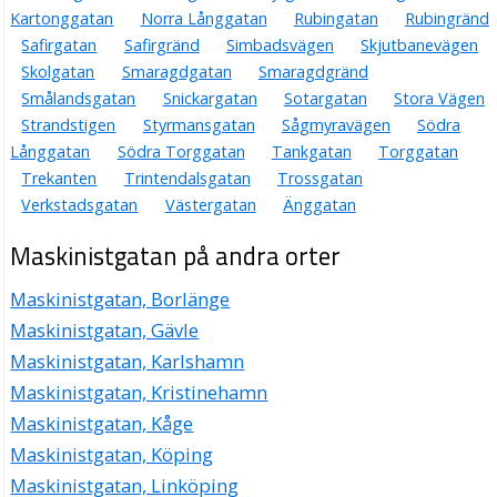
Kartonggatan
Norra Långgatan
Rubingatan
Rubingränd
Safirgatan
Safirgränd
Simbadsvägen
Skjutbanevägen
Skolgatan
Smaragdgatan
Smaragdgränd
Smålandsgatan
Snickargatan
Sotargatan
Stora Vägen
Strandstigen
Styrmansgatan
Sågmyravägen
Södra
Långgatan
Södra Torggatan
Tankgatan
Torggatan
Trekanten
Trintendalsgatan
Trossgatan
Verkstadsgatan
Västergatan
Änggatan
Maskinistgatan på andra orter
Maskinistgatan, Borlänge
Maskinistgatan, Gävle
Maskinistgatan, Karlshamn
Maskinistgatan, Kristinehamn
Maskinistgatan, Kåge
Maskinistgatan, Köping
Maskinistgatan, Linköping