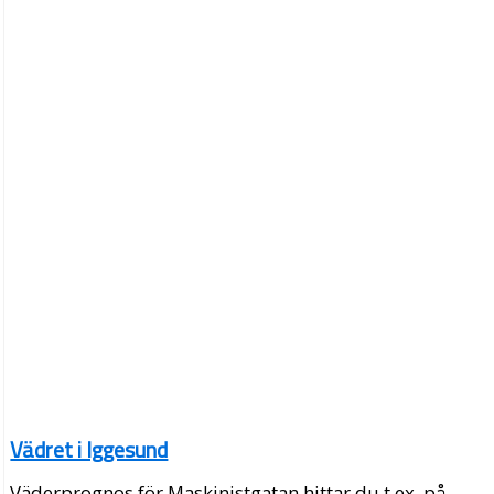
Vädret i Iggesund
Väderprognos för Maskinistgatan hittar du t.ex. på