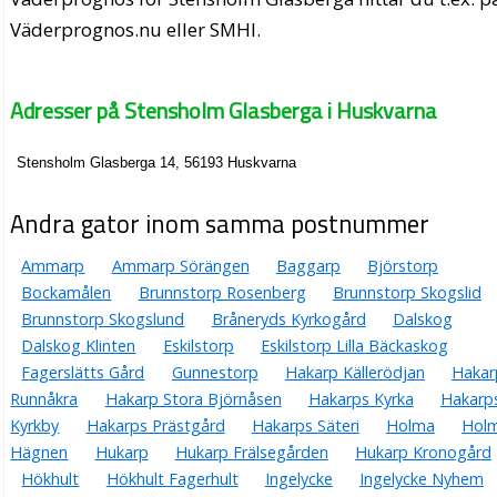
Väderprognos.nu eller SMHI.
Adresser på Stensholm Glasberga i Huskvarna
Stensholm Glasberga 14, 56193 Huskvarna
Andra gator inom samma postnummer
Ammarp
Ammarp Sörängen
Baggarp
Björstorp
Bockamålen
Brunnstorp Rosenberg
Brunnstorp Skogslid
Brunnstorp Skogslund
Bråneryds Kyrkogård
Dalskog
Dalskog Klinten
Eskilstorp
Eskilstorp Lilla Bäckaskog
Fagerslätts Gård
Gunnestorp
Hakarp Källerödjan
Hakar
Runnåkra
Hakarp Stora Björnåsen
Hakarps Kyrka
Hakarp
Kyrkby
Hakarps Prästgård
Hakarps Säteri
Holma
Hol
Hägnen
Hukarp
Hukarp Frälsegården
Hukarp Kronogård
Hökhult
Hökhult Fagerhult
Ingelycke
Ingelycke Nyhem