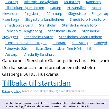
Kikstorp
Kikstorp Bäckalyckan
Knutstorp
Kämparp
Lilla Tokarp Bjursbäcken
Läxarp
Nissamålen
Norra
Klevaliden
Ringsberg
Råmmarp
Slögestorp
Slögestor
Kvarnhaga
Slögestorp Lundholmen
Smedstorp Hulustorp
Smedstorps Gård
Stensholm
Stensholm Arvidstorp
Stensholm Bengtaberg
Stensholm Hallen
Stensholm
Nybygget
Stensholms Säteri
Stensholms Säteri Fridhem
Stensholms Säteri Skogen
Stibbarp
Stutstorp
Svineryd
Svineryds Gård
Ulvsmålen
Ulvsmålen Hörlingshill
Vassarp
Vireda By Sandhult
Gatunamnet Stensholm Glasberga finns bara i Huskvar
Den här sidan samlar information om Stensholm
Glasberga, 56193, Huskvarna.
Tillbaka till startsidan
Kontakt: kontakt (snabel-a) svenskaplatser.se
Privacy policy
Webbplatsen använder kakor för funktionalitet, statistik & personaliserad
annonsering. Data kan delas med samarbetspartners. Läs vår