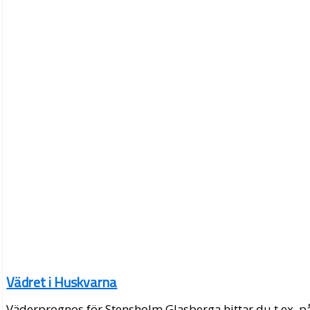
Vädret i Huskvarna
Väderprognos för Stensholm Glasberga hittar du t.ex. p