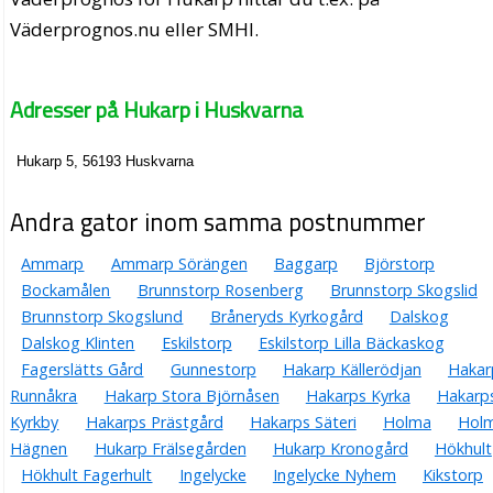
Väderprognos.nu eller SMHI.
Adresser på Hukarp i Huskvarna
Hukarp 5, 56193 Huskvarna
Andra gator inom samma postnummer
Ammarp
Ammarp Sörängen
Baggarp
Björstorp
Bockamålen
Brunnstorp Rosenberg
Brunnstorp Skogslid
Brunnstorp Skogslund
Bråneryds Kyrkogård
Dalskog
Dalskog Klinten
Eskilstorp
Eskilstorp Lilla Bäckaskog
Fagerslätts Gård
Gunnestorp
Hakarp Källerödjan
Hakar
Runnåkra
Hakarp Stora Björnåsen
Hakarps Kyrka
Hakarp
Kyrkby
Hakarps Prästgård
Hakarps Säteri
Holma
Hol
Hägnen
Hukarp Frälsegården
Hukarp Kronogård
Hökhult
Hökhult Fagerhult
Ingelycke
Ingelycke Nyhem
Kikstorp