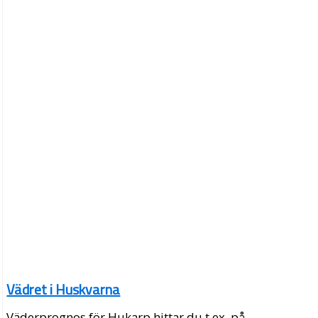
Vädret i Huskvarna
Väderprognos för Hukarp hittar du t.ex. på