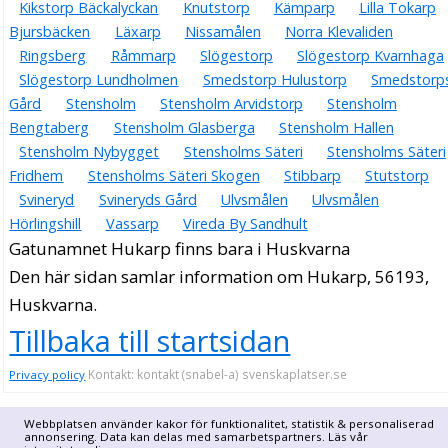
Kikstorp Bäckalyckan
Knutstorp
Kämparp
Lilla Tokarp
Bjursbäcken
Läxarp
Nissamålen
Norra Klevaliden
Ringsberg
Råmmarp
Slögestorp
Slögestorp Kvarnhaga
Slögestorp Lundholmen
Smedstorp Hulustorp
Smedstorp
Gård
Stensholm
Stensholm Arvidstorp
Stensholm
Bengtaberg
Stensholm Glasberga
Stensholm Hallen
Stensholm Nybygget
Stensholms Säteri
Stensholms Säteri
Fridhem
Stensholms Säteri Skogen
Stibbarp
Stutstorp
Svineryd
Svineryds Gård
Ulvsmålen
Ulvsmålen
Hörlingshill
Vassarp
Vireda By Sandhult
Gatunamnet Hukarp finns bara i Huskvarna
Den här sidan samlar information om Hukarp, 56193,
Huskvarna.
Tillbaka till startsidan
Kontakt: kontakt (snabel-a) svenskaplatser.se
Privacy policy
Webbplatsen använder kakor för funktionalitet, statistik & personaliserad
annonsering. Data kan delas med samarbetspartners. Läs vår