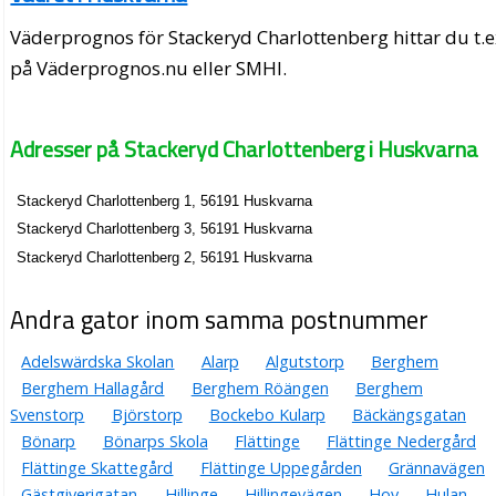
Väderprognos för Stackeryd Charlottenberg hittar du t.e
på Väderprognos.nu eller SMHI.
Adresser på Stackeryd Charlottenberg i Huskvarna
Stackeryd Charlottenberg 1, 56191 Huskvarna
Stackeryd Charlottenberg 3, 56191 Huskvarna
Stackeryd Charlottenberg 2, 56191 Huskvarna
Andra gator inom samma postnummer
Adelswärdska Skolan
Alarp
Algutstorp
Berghem
Berghem Hallagård
Berghem Röängen
Berghem
Svenstorp
Björstorp
Bockebo Kularp
Bäckängsgatan
Bönarp
Bönarps Skola
Flättinge
Flättinge Nedergård
Flättinge Skattegård
Flättinge Uppegården
Grännavägen
Gästgiverigatan
Hillinge
Hillingevägen
Hov
Hulan