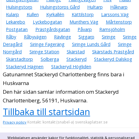
Hulsingstorp
Hulsingstorps Gård
Hultarp
Håknarp
Kularp
Kullen
Kyrkallén
Kättilstorp
Larssons Väg
Lekarebo
Lyckebogatan
Munthers Väg
Mårtenstorp
Postgatan
Prästgårdsgatan
Påvarp
Ramsjöholm
Råby
Råbyvägen
Rävlinge
Siggarp
Siringe
Siringe
Deragård
Siringe Fageräng
Siringe Lunds Gård
Siringe
Norrgård
Siringe Station
Skärstad
Skärstads Prästgård
Skärstadtorp
Solberga
Stackeryd
Stackeryd Dalskog
Stackeryd Hägnen
Stackeryd Högliden
Gatunamnet Stackeryd Charlottenberg finns bara i
Huskvarna
Den här sidan samlar information om Stackeryd
Charlottenberg, 56191, Huskvarna.
Tillbaka till startsidan
Kontakt: kontakt (snabel-a) svenskaplatser.se
Privacy policy
Webbplatsen använder kakor för funktionalitet, statistik & personaliserad