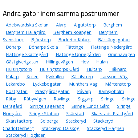
Andra gator inom samma postnummer
Adelswärdska Skolan
Alarp
Algutstorp
Berghem
Berghem Hallagård
Berghem Röängen
Berghem
Svenstorp
Björstorp
Bockebo Kularp
Bäckängsgatan
Bönarp
Bönarps Skola
Flättinge
Flättinge Nedergård
Flättinge Skattegård
Flättinge Uppegården
Grännavägen
Gästgiverigatan
Hillingevägen
Hov
Hulan
Hulsingstorp
Hulsingstorps Gård
Hultarp
Håknarp
Kularp
Kullen
Kyrkallén
Kättilstorp
Larssons Väg
Lekarebo
Lyckebogatan
Munthers Väg
Mårtenstorp
Postgatan
Prästgårdsgatan
Påvarp
Ramsjöholm
Råby
Råbyvägen
Rävlinge
Siggarp
Siringe
Siringe
Deragård
Siringe Fageräng
Siringe Lunds Gård
Siringe
Norrgård
Siringe Station
Skärstad
Skärstads Prästgård
Skärstadtorp
Solberga
Stackeryd
Stackeryd
Charlottenberg
Stackeryd Dalskog
Stackeryd Hägnen
Stackeryd Högliden