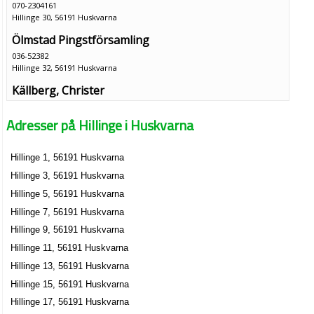
070-2304161
Hillinge 30, 56191 Huskvarna
Ölmstad Pingstförsamling
036-52382
Hillinge 32, 56191 Huskvarna
Källberg, Christer
Hillinge 4, 56191 Huskvarna
Adresser på Hillinge i Huskvarna
Birgitta Johansson
Hillinge 9, 56191 Huskvarna
Hillinge 1, 56191 Huskvarna
Hillinge 3, 56191 Huskvarna
Johansson, Mats
Hillinge 5, 56191 Huskvarna
036-53411
Hillinge 7, 56191 Huskvarna
Hillinge 9, 56191 Huskvarna
Hillinge 9, 56191 Huskvarna
Hillinge 11, 56191 Huskvarna
Hillinge 13, 56191 Huskvarna
Hillinge 15, 56191 Huskvarna
Hillinge 17, 56191 Huskvarna