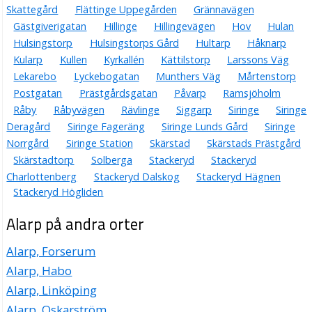
Skattegård
Flättinge Uppegården
Grännavägen
Gästgiverigatan
Hillinge
Hillingevägen
Hov
Hulan
Hulsingstorp
Hulsingstorps Gård
Hultarp
Håknarp
Kularp
Kullen
Kyrkallén
Kättilstorp
Larssons Väg
Lekarebo
Lyckebogatan
Munthers Väg
Mårtenstorp
Postgatan
Prästgårdsgatan
Påvarp
Ramsjöholm
Råby
Råbyvägen
Rävlinge
Siggarp
Siringe
Siringe
Deragård
Siringe Fageräng
Siringe Lunds Gård
Siringe
Norrgård
Siringe Station
Skärstad
Skärstads Prästgård
Skärstadtorp
Solberga
Stackeryd
Stackeryd
Charlottenberg
Stackeryd Dalskog
Stackeryd Hägnen
Stackeryd Högliden
Alarp på andra orter
Alarp, Forserum
Alarp, Habo
Alarp, Linköping
Alarp, Oskarström