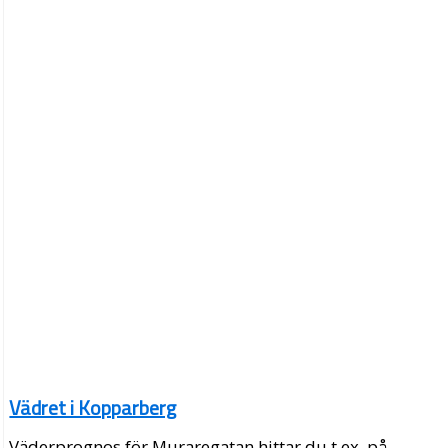
Vädret i Kopparberg
Väderprognos för Muraregatan hittar du t.ex. på