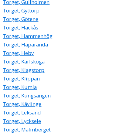
Torget, Gullholmen
Torget, Gyttorp
Torget, Götene
Torget, Hackås
Torget, Hammenhög
Torget, Haparanda
Torget, Heby
Torget, Karlskoga
Torget, Klagstorp
Torget, Klippan
Torget, Kumla
Torget, Kungsängen
Torget, Kävlinge
Torget, Leksand
Torget, Lycksele
Torget, Malmberget