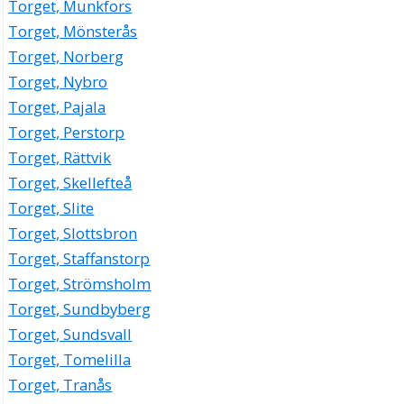
Torget, Munkfors
Torget, Mönsterås
Torget, Norberg
Torget, Nybro
Torget, Pajala
Torget, Perstorp
Torget, Rättvik
Torget, Skellefteå
Torget, Slite
Torget, Slottsbron
Torget, Staffanstorp
Torget, Strömsholm
Torget, Sundbyberg
Torget, Sundsvall
Torget, Tomelilla
Torget, Tranås