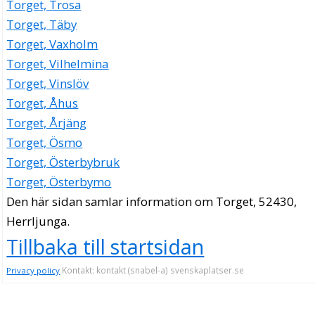
Torget, Trosa
Torget, Täby
Torget, Vaxholm
Torget, Vilhelmina
Torget, Vinslöv
Torget, Åhus
Torget, Årjäng
Torget, Ösmo
Torget, Österbybruk
Torget, Österbymo
Den här sidan samlar information om Torget, 52430,
Herrljunga.
Tillbaka till startsidan
Kontakt: kontakt (snabel-a) svenskaplatser.se
Privacy policy