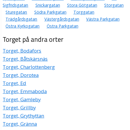
Sigfridsgatan
Snickargatan
Stora Götgatan
Storgatan
Sturegatan
Södra Parkgatan
Torggatan
Trädgårdsgatan
Västergårdsgatan
Västra Parkgatan
Östra Kyrkogatan
Östra Parkgatan
Torget på andra orter
Torget, Bodafors
Torget, Båtskärsnäs
Torget, Charlottenberg
Torget, Dorotea
Torget, Ed
Torget, Emmaboda
Torget, Gamleby
Torget, Grillby
Torget, Grythyttan
Torget, Gränna