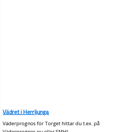
Vädret i Herrljunga
Väderprognos för Torget hittar du t.ex. på
Väderprognos.nu eller SMHI.