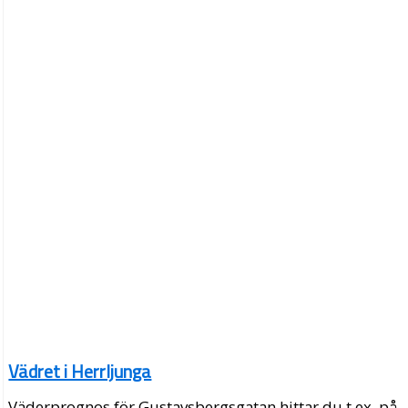
Vädret i Herrljunga
Väderprognos för Gustavsbergsgatan hittar du t.ex. på