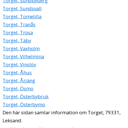
Torget, Sundbyberg
Torget, Sundsvall
Torget, Tomelilla
Torget, Tranås
Torget, Trosa
Torget, Täby
Torget, Vaxholm
Torget, Vilhelmina
Torget, Vinslöv
Torget, Åhus
Torget, Årjäng
Torget, Ösmo
Torget, Österbybruk
Torget, Österbymo
Den här sidan samlar information om Torget, 79331,
Leksand.