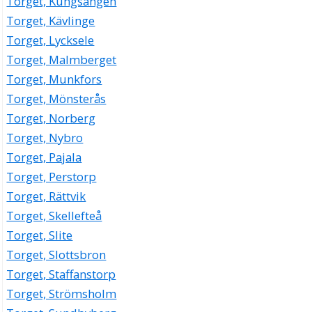
Torget, Kungsängen
Torget, Kävlinge
Torget, Lycksele
Torget, Malmberget
Torget, Munkfors
Torget, Mönsterås
Torget, Norberg
Torget, Nybro
Torget, Pajala
Torget, Perstorp
Torget, Rättvik
Torget, Skellefteå
Torget, Slite
Torget, Slottsbron
Torget, Staffanstorp
Torget, Strömsholm