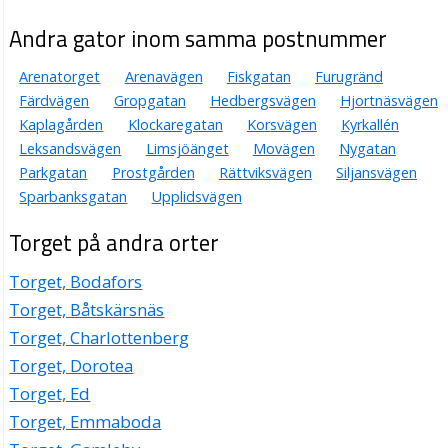
Jan Gustav Askered
Torget 6, 79331 Leksand
Andra gator inom samma postnummer
Wester Consulting AB
Arenatorget
Arenavägen
Fiskgatan
Furugränd
Lars Joachim Wester
Färdvägen
Gropgatan
Hedbergsvägen
Hjortnäsvägen
0247-15570
Kaplagården
Klockaregatan
Korsvägen
Kyrkallén
Torget 6, 79331 Leksand
Leksandsvägen
Limsjöänget
Movägen
Nygatan
Newcap Ekonomi AB
Parkgatan
Prostgården
Rättviksvägen
Siljansvägen
Marie Charlotte Stefansdotter Schwarcz Malmeström
Sparbanksgatan
Upplidsvägen
0247-15570
Torget 6 1tr, 79331 Leksand
Torget på andra orter
China Restaurang Leksand AB
Torget, Bodafors
A Pham Hy
Torget, Båtskärsnäs
0247-10080
Torget 7, 79331 Leksand
Torget, Charlottenberg
Einars Skor AB
Torget, Dorotea
Ingrid Ylva Desirée Liss
Torget, Ed
0247-34680
Torget, Emmaboda
Torget 7, 79331 Leksand