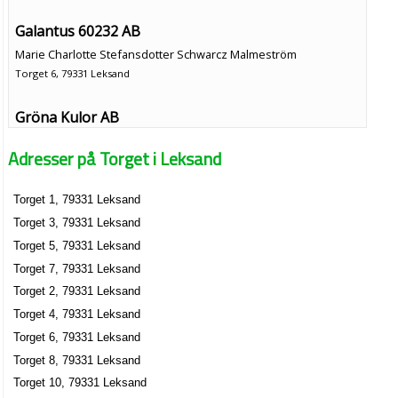
Galantus 60232 AB
Marie Charlotte Stefansdotter Schwarcz Malmeström
Torget 6, 79331 Leksand
Gröna Kulor AB
Anette Maria Cecilia Wulfing Dettner
Adresser på Torget i Leksand
0247-796960
Torget 6, 79331 Leksand
Torget 1, 79331 Leksand
Hos Frisören i Leksand AB
Torget 3, 79331 Leksand
Lise-Lotte Iréne Prepuk
0247-10038
Torget 5, 79331 Leksand
Torget 6, 79331 Leksand
Torget 7, 79331 Leksand
Petter Hvid AB
Torget 2, 79331 Leksand
Petter Andreas Hvid
Torget 4, 79331 Leksand
Torget 6, 79331 Leksand
Torget 6, 79331 Leksand
Torget 8, 79331 Leksand
Sticky Fingers AB
Torget 10, 79331 Leksand