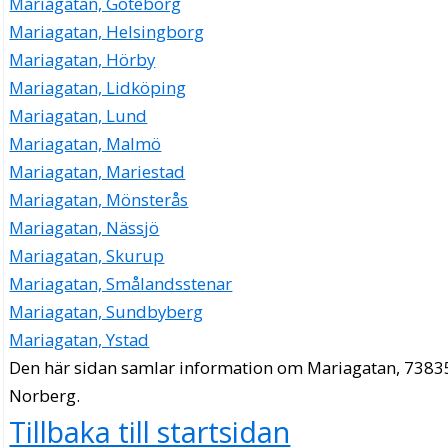
Mariagatan, Göteborg
Mariagatan, Helsingborg
Mariagatan, Hörby
Mariagatan, Lidköping
Mariagatan, Lund
Mariagatan, Malmö
Mariagatan, Mariestad
Mariagatan, Mönsterås
Mariagatan, Nässjö
Mariagatan, Skurup
Mariagatan, Smålandsstenar
Mariagatan, Sundbyberg
Mariagatan, Ystad
Den här sidan samlar information om Mariagatan, 7383
Norberg.
Tillbaka till startsidan