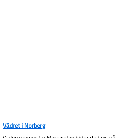
Vädret i Norberg
Väderprognos för Mariagatan hittar du t.ex. på